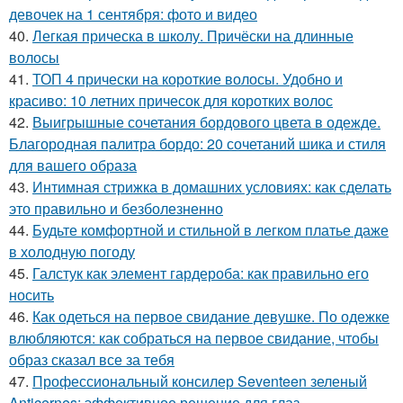
девочек на 1 сентября: фото и видео
40.
Легкая прическа в школу. Причёски на длинные
волосы
41.
ТОП 4 прически на короткие волосы. Удобно и
красиво: 10 летних причесок для коротких волос
42.
Выигрышные сочетания бордового цвета в одежде.
Благородная палитра бордо: 20 сочетаний шика и стиля
для вашего образа
43.
Интимная стрижка в домашних условиях: как сделать
это правильно и безболезненно
44.
Будьте комфортной и стильной в легком платье даже
в холодную погоду
45.
Галстук как элемент гардероба: как правильно его
носить
46.
Как одеться на первое свидание девушке. По одежке
влюбляются: как собраться на первое свидание, чтобы
образ сказал все за тебя
47.
Профессиональный консилер Seventeen зеленый
Anticernes: эффективное решение для глаз