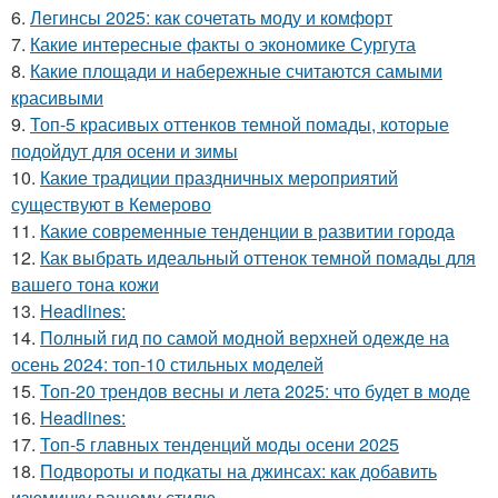
6.
Легинсы 2025: как сочетать моду и комфорт
7.
Какие интересные факты о экономике Сургута
8.
Какие площади и набережные считаются самыми
красивыми
9.
Топ-5 красивых оттенков темной помады, которые
подойдут для осени и зимы
10.
Какие традиции праздничных мероприятий
существуют в Кемерово
11.
Какие современные тенденции в развитии города
12.
Как выбрать идеальный оттенок темной помады для
вашего тона кожи
13.
Headlines:
14.
Полный гид по самой модной верхней одежде на
осень 2024: топ-10 стильных моделей
15.
Топ-20 трендов весны и лета 2025: что будет в моде
16.
Headlines:
17.
Топ-5 главных тенденций моды осени 2025
18.
Подвороты и подкаты на джинсах: как добавить
изюминку вашему стилю