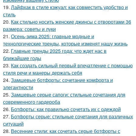
19.
Лайфхак в стиле кэжуал: как совместить удобство и
стиль
20.
Как стильно носить женские джинсы с отворотами 36
размера: советы и луки
21.
Осень-зима 2025: главные модные и
технологические тренды, которые изменят нашу жизнь
22.
Главные тренды 2025 года: что ждет нас в
ближайшие годы
23.
Как создать сильный первый впечатление с помощью
стиля речи и манеры держать себя
24.
Замшевые ботфорты: сочетание комфорта и
элегантности
25.
Замшевые серые сапоги: стильные сочетания для
современного гардероба
26.
Ботфорты: как правильно сочетать их с одеждой
27.
Ботфорты серые: стильные сочетания для различных
ситуаций
28.
Весенние стили: как сочетать серые ботфорты с