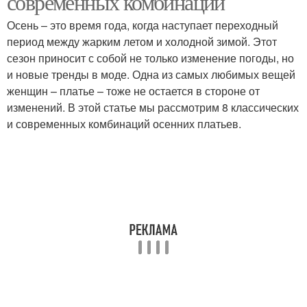
современных комбинаций
Осень – это время года, когда наступает переходный
период между жарким летом и холодной зимой. Этот
сезон приносит с собой не только изменение погоды, но
Платье с жакетом
Платье с пуховиком
и новые тренды в моде. Одна из самых любимых вещей
женщин – платье – тоже не остается в стороне от
изменений. В этой статье мы рассмотрим 8 классических
и современных комбинаций осенних платьев.
Комбинации для
Осенние платья
осеннего платья
Одежда к осеннему
Образа с платьем
платью