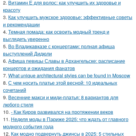
2.
Витамин Е для волос: как улучшить их здоровье и
красоту
3.
Как улучшить мужское здоровье: эффективные советы
и рекомендации
4.
Темная помада: как освоить модный тренд и
выглядеть уверенно
5.
Во Владикавказе с концертами: полная афиша
выступлений Дидюли
6.
Афиша певицы Славы в Архангельске: расписание
концертов и ожидания фанатов
7.
What unique architectural styles can be found in Moscow
8.
С чем носить платье этой весной: 10 идеальных
сочетаний
9.
Весенние макси и миди-платья: 8 вариантов для
любого стиля
10.
- Как Киров развивался на протяжении веков
11.
Неделя моды в Париже 2025: что ждать от главного
модного события года
12.
Как модно подвернуть джинсы в 2025: 5 стильных