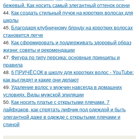
бежевый. Как носить самый элегантный оттенок осени
44.
Как создать стильный пучок на коротких волосах для
школы
45.
Благодаря клубничному блонду на коротких волосах
становится легче
46.
Как сформировать и поддерживать здоровый образ
жизни: советы и рекомендации
47.
Фигура по типу персика: основные принципы и
правила
48.
5 ПРИЧЁСОК в школу для коротких волос ‍- YouTube:
как выглядят и какие они делают
49.
Удаление волос у мужчин навсегда в домашних
условиях. Виды мужской эпиляции
50.
Как носить платье с открытыми плечами. 7
лайфхаков, как спрятать лифчик под одеждой и быть
элегантной даже в одежде с открытыми плечами и
спиной