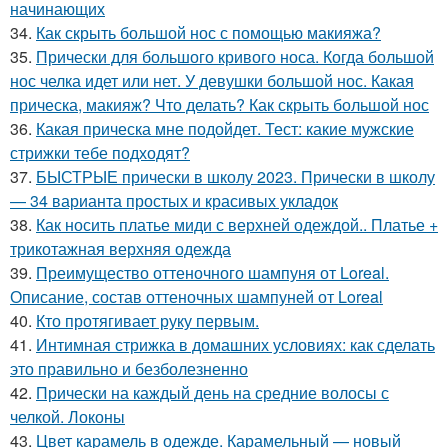
начинающих
34.
Как скрыть большой нос с помощью макияжа?
35.
Прически для большого кривого носа. Когда большой
нос челка идет или нет. У девушки большой нос. Какая
прическа, макияж? Что делать? Как скрыть большой нос
36.
Какая прическа мне подойдет. Тест: какие мужские
стрижки тебе подходят?
37.
БЫСТРЫЕ прически в школу 2023. Прически в школу
— 34 варианта простых и красивых укладок
38.
Как носить платье миди с верхней одеждой.. Платье +
трикотажная верхняя одежда
39.
Преимущество оттеночного шампуня от Loreal.
Описание, состав оттеночных шампуней от Loreal
40.
Кто протягивает руку первым.
41.
Интимная стрижка в домашних условиях: как сделать
это правильно и безболезненно
42.
Прически на каждый день на средние волосы с
челкой. Локоны
43.
Цвет карамель в одежде. Карамельный — новый