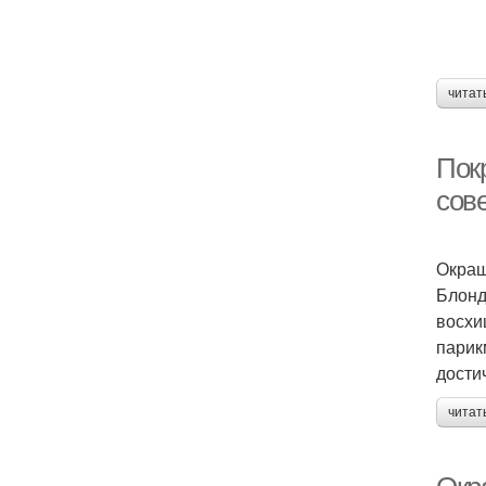
читат
Покр
сове
Окраш
Блонд
восхи
парик
дости
читат