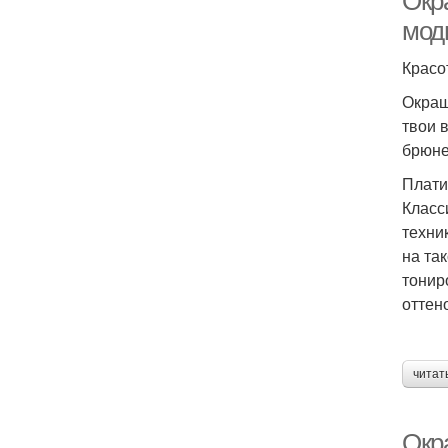
Окр
мод
Красо
Окраш
твои 
брюне
Плати
Класс
техни
на та
тонир
оттено
читат
Окр