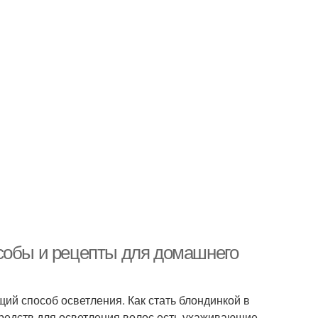
собы и рецепты для домашнего
ий способ осветления. Как стать блондинкой в
редств для осветления волос есть ухаживающие