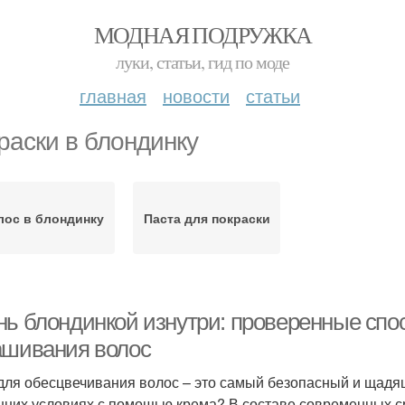
МОДНАЯ ПОДРУЖКА
луки, статьи, гид по моде
главная
новости
статьи
раски в блондинку
лос в блондинку
Паста для покраски
нь блондинкой изнутри: проверенные спо
ашивания волос
для обесцвечивания волос – это самый безопасный и щадящ
них условиях с помощью крема? В составе современных с