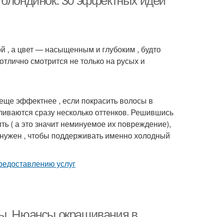
 блондинок: 30 эффектных идей
 , а цвет — насыщенным и глубоким , будто
тлично смотрится не только на русых и
 еще эффектнее , если покрасить волосы в
реливаются сразу несколько оттенков. Решившись
ить ( а это значит неминуемое их повреждение),
 нужен , чтобы поддерживать именно холодный
ны. Нюансы окрашивания в