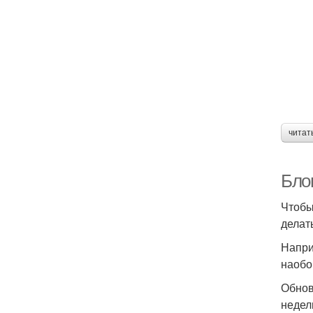
читат
Бло
Чтобы
делат
Напри
наобо
Обнов
недел