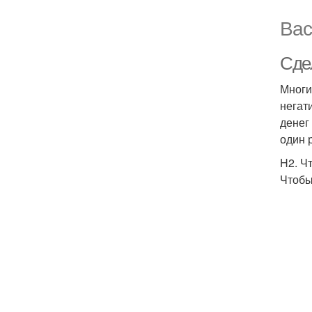
Вас
Сдел
Многи
негат
денег
один 
H2. Ч
Чтобы