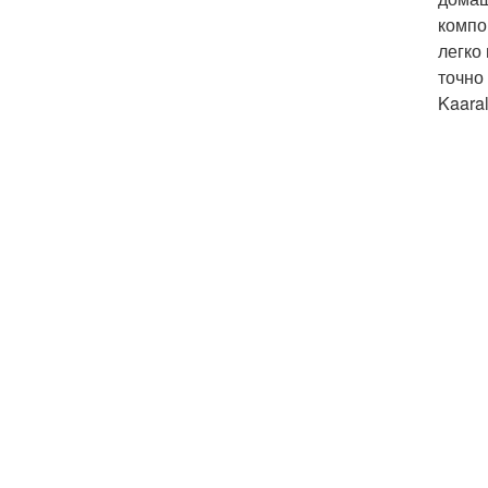
компо
легко
точно
Kaaral