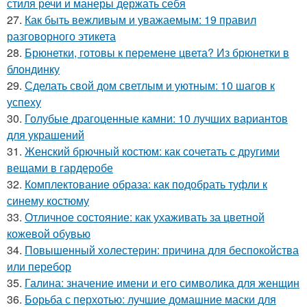
стиля речи и манеры держать себя
27.
Как быть вежливым и уважаемым: 19 правил
разговорного этикета
28.
Брюнетки, готовы к перемене цвета? Из брюнетки в
блондинку
29.
Сделать свой дом светлым и уютным: 10 шагов к
успеху
30.
Голубые драгоценные камни: 10 лучших вариантов
для украшений
31.
Женский брючный костюм: как сочетать с другими
вещами в гардеробе
32.
Комплектование образа: как подобрать туфли к
синему костюму
33.
Отличное состояние: как ухаживать за цветной
кожевой обувью
34.
Повышенный холестерин: причина для беспокойства
или перебор
35.
Галина: значение имени и его символика для женщин
36.
Борьба с перхотью: лучшие домашние маски для