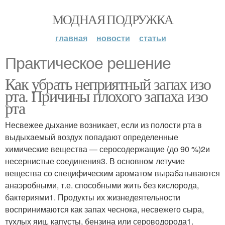
МОДНАЯ ПОДРУЖКА
главная
новости
статьи
Практическое решение
Как убрать неприятный запах изо
рта. Причины плохого запаха изо
рта
Несвежее дыхание возникает, если из полости рта в
выдыхаемый воздух попадают определенные
химические вещества — серосодержащие (до 90 %)2и
несернистые соединения3. В основном летучие
вещества со специфическим ароматом вырабатываются
анаэробными, т.е. способными жить без кислорода,
бактериями1. Продукты их жизнедеятельности
воспринимаются как запах чеснока, несвежего сыра,
тухлых яиц, капусты, бензина или сероводорода1.