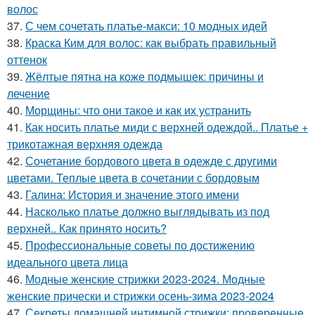
волос
37.
С чем сочетать платье-макси: 10 модных идей
38.
Краска Ким для волос: как выбрать правильный
оттенок
39.
Жёлтые пятна на коже подмышек: причины и
лечение
40.
Морщины: что они такое и как их устранить
41.
Как носить платье миди с верхней одеждой.. Платье +
трикотажная верхняя одежда
42.
Сочетание бордового цвета в одежде с другими
цветами. Теплые цвета в сочетании с бордовым
43.
Галина: История и значение этого имени
44.
Насколько платье должно выглядывать из под
верхней.. Как принято носить?
45.
Профессиональные советы по достижению
идеального цвета лица
46.
Модные женские стрижки 2023-2024. Модные
женские прически и стрижки осень-зима 2023-2024
47.
Секреты домашней интимной стрижки: проверенные