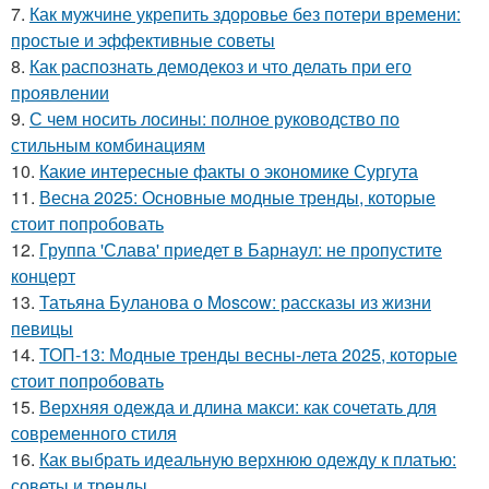
7.
Как мужчине укрепить здоровье без потери времени:
простые и эффективные советы
8.
Как распознать демодекоз и что делать при его
проявлении
9.
С чем носить лосины: полное руководство по
стильным комбинациям
10.
Какие интересные факты о экономике Сургута
11.
Весна 2025: Основные модные тренды, которые
стоит попробовать
12.
Группа 'Слава' приедет в Барнаул: не пропустите
концерт
13.
Татьяна Буланова о Moscow: рассказы из жизни
певицы
14.
ТОП-13: Модные тренды весны-лета 2025, которые
стоит попробовать
15.
Верхняя одежда и длина макси: как сочетать для
современного стиля
16.
Как выбрать идеальную верхнюю одежду к платью:
советы и тренды