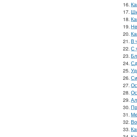
16.
Ка
17.
Ши
18.
Ка
19.
He
20.
Ка
21.
В 
22.
С 
23.
Бл
24.
Сд
25.
Уд
26.
Си
27.
Ос
28.
Ос
29.
Ал
30.
Пр
31.
Ме
32.
Во
33.
Ка
34.
Ка