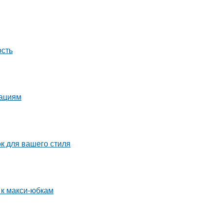
ость
нациям
к для вашего стиля
 к макси-юбкам