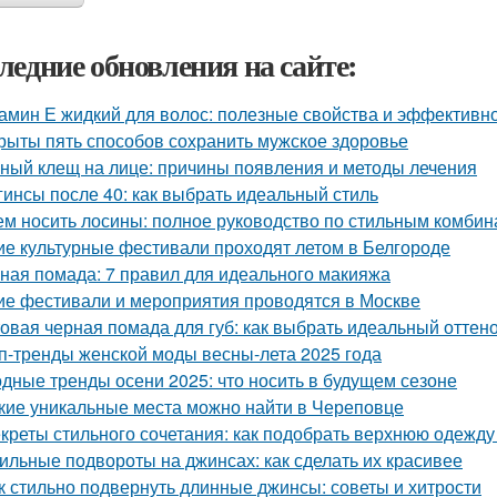
ледние обновления на сайте:
амин Е жидкий для волос: полезные свойства и эффективн
рыты пять способов сохранить мужское здоровье
ный клещ на лице: причины появления и методы лечения
гинсы после 40: как выбрать идеальный стиль
ем носить лосины: полное руководство по стильным комби
ие культурные фестивали проходят летом в Белгороде
ная помада: 7 правил для идеального макияжа
ие фестивали и мероприятия проводятся в Москве
овая черная помада для губ: как выбрать идеальный оттено
п-тренды женской моды весны-лета 2025 года
дные тренды осени 2025: что носить в будущем сезоне
кие уникальные места можно найти в Череповце
креты стильного сочетания: как подобрать верхнюю одежду
ильные подвороты на джинсах: как сделать их красивее
к стильно подвернуть длинные джинсы: советы и хитрости