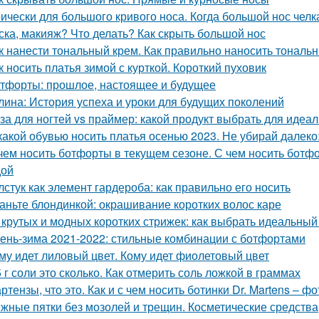
ически для большого кривого носа. Когда большой нос челка
ска, макияж? Что делать? Как скрыть большой нос
к нанести тональный крем. Как правильно наносить тональ
к носить платья зимой с курткой. Короткий пуховик
тфорты: прошлое, настоящее и будущее
лина: История успеха и уроки для будущих поколений
за для ногтей vs праймер: какой продукт выбрать для идеа
какой обувью носить платья осенью 2023. Не убирай далеко
чем носить ботфорты в текущем сезоне. С чем носить ботфо
дой
лстук как элемент гардероба: как правильно его носить
аньте блондинкой: окрашивание коротких волос каре
 крутых и модных коротких стрижек: как выбрать идеальный
ень-зима 2021-2022: стильные комбинации с ботфортами
му идет лиловый цвет. Кому идет фиолетовый цвет
5 г соли это сколько. Как отмерить соль ложкой в граммах
ртензы, что это. Как и с чем носить ботинки Dr. Martens – фо
жные пятки без мозолей и трещин. Косметические средства