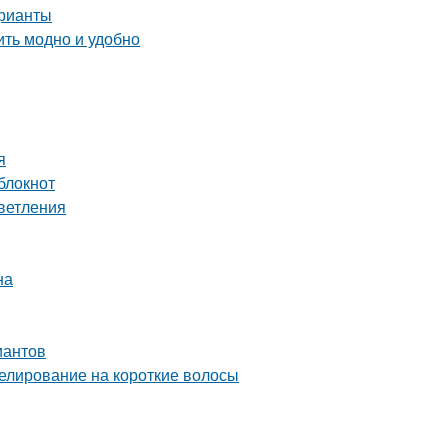
арианты
ить модно и удобно
я
блокнот
светления
на
иантов
елирование на короткие волосы