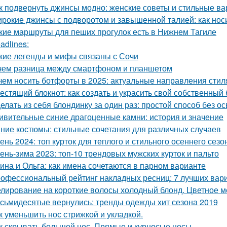
к подвернуть джинсы модно: женские советы и стильные в
рокие джинсы с подворотом и завышенной талией: как нос
кие маршруты для пеших прогулок есть в Нижнем Тагиле
adlines:
кие легенды и мифы связаны с Сочи
чем разница между смартфоном и планшетом
чем носить ботфорты в 2025: актуальные направления стил
естящий блокнот: как создать и украсить свой собственный 
елать из себя блондинку за один раз: простой способ без о
ивительные синие драгоценные камни: история и значение
ние костюмы: стильные сочетания для различных случаев
ень 2024: топ курток для теплого и стильного осеннего сезо
ень-зима 2023: топ-10 трендовых мужских курток и пальто
ина и Ольга: как имена сочетаются в парном варианте
офессиональный рейтинг накладных ресниц: 7 лучших вар
лирование на короткие волосы холодный блонд. Цветное м
сьмидесятые вернулись: тренды одежды хит сезона 2019
к уменьшить нос стрижкой и укладкой.
к скрывать большой нос. Прямые и курносые носы