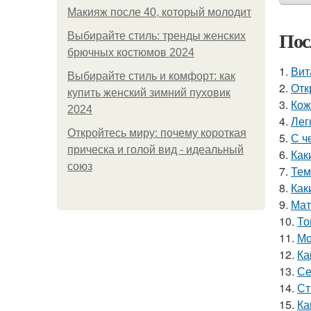
Макияж после 40, который молодит
Пос
Выбирайте стиль: тренды женских
брючных костюмов 2024
1.
Вит
Выбирайте стиль и комфорт: как
2.
Отк
купить женский зимний пуховик
3.
Кож
2024
4.
Лег
Откройтесь миру: почему короткая
5.
С ч
прическа и голой вид - идеальный
6.
Как
союз
7.
Тем
8.
Как
9.
Мат
10.
То
11.
Мо
12.
Ка
13.
Се
14.
Ст
15.
Ка