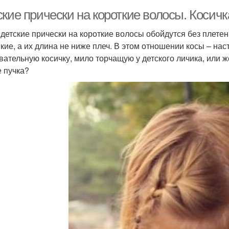
ские прически на короткие волосы. Косич
 детские прически на короткие волосы обойдутся без плетен
пкие, а их длина не ниже плеч. В этом отношении косы – на
вательную косичку, мило торчащую у детского личика, или 
е пучка?