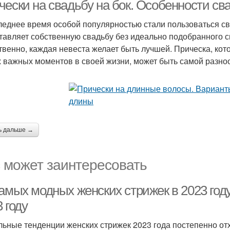
о
чески на свадьбу на бок. Особенности св
леднее время особой популярностью стали пользоваться св
тавляет собственную свадьбу без идеально подобранного с
твенно, каждая невеста желает быть лучшей. Прическа, кот
 важных моментов в своей жизни, может быть самой разно
ь дальше →
 может заинтересовать
самых модных женских стрижек в 2023 год
 году
льные тенденции женских стрижек 2023 года постепенно о