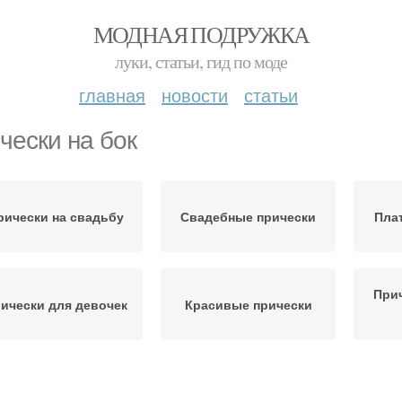
МОДНАЯ ПОДРУЖКА
луки, статьи, гид по моде
главная
новости
статьи
чески на бок
рически на свадьбу
Свадебные прически
Пла
Прич
ически для девочек
Красивые прически
Прически с челкой
Свадебная прическа