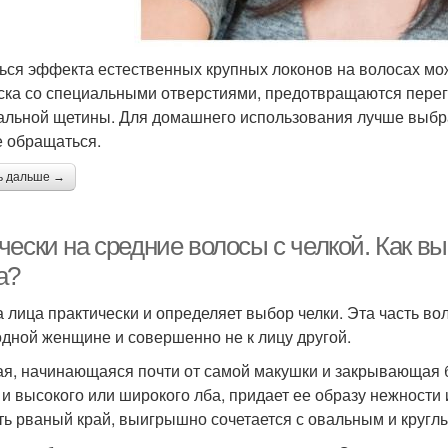
ься эффекта естественных крупных локонов на волосах мож
ска со специальными отверстиями, предотвращаются перегр
альной щетины. Для домашнего использования лучше выбрат
 обращаться.
ь дальше →
чески на средние волосы с челкой. Как в
а?
 лица практически и определяет выбор челки. Эта часть в
одной женщине и совершенно не к лицу другой.
я, начинающаяся почти от самой макушки и закрывающая б
 и высокого или широкого лба, придает ее образу нежности 
ть рваный край, выигрышно сочетается с овальным и кругл