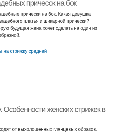
бладательниц
адебных причесок на бок
адебные прически на бок. Какая девушка
вадебного платья и шикарной прически?
орую будущая жена хочет сделать на один из
образной.
у. Особенности женских стрижек в
тходят от выхолощенных глянцевых образов.