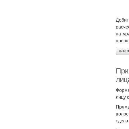
Добит
расче
натур
проще
читат
При
лиц
Форма
лицу 
Пряма
волос
сдела