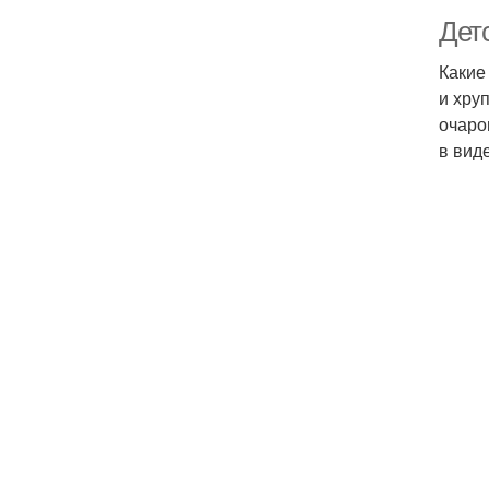
Дет
Какие
и хру
очаро
в вид