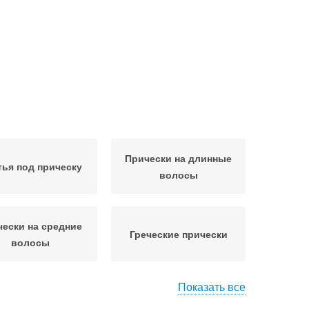
Прически на длинные
тья под прическу
волосы
ески на средние
Греческие прически
волосы
Показать все
Прическа для
Кос на бок