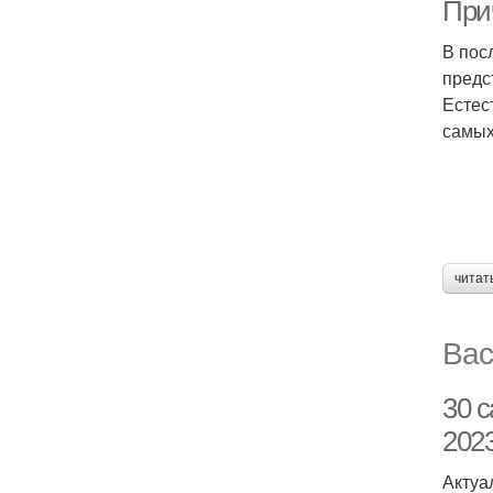
При
В пос
предс
Естес
самых
читат
Вас
30 
2023
Актуа