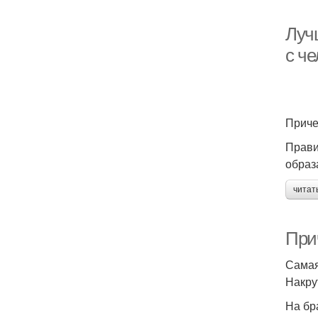
Луч
с че
Приче
Прави
образ
читат
При
Самая
Накру
На бр