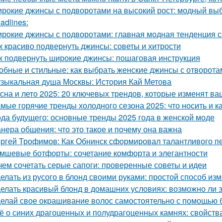
рокие джинсы с подворотами на высокий рост: модный выб
adlines:
рокие джинсы с подворотами: главная модная тенденция 
к красиво подвернуть джинсы: советы и хитрости
к подвернуть широкие джинсы: пошаговая инструкция
обные и стильные: как выбрать женские джинсы с отворота
зыкальная душа Москвы: История Кай Метова
сна и лето 2025: 20 ключевых трендов, которые изменят ва
мые горячие тренды холодного сезона 2025: что носить и к
да будущего: основные тренды 2025 года в женской моде
нера общения: что это такое и почему она важна
ргей Трофимов: Как Обнинск сформировал талантливого п
мшевые ботфорты: сочетание комфорта и элегантности
чем сочетать серые сапоги: проверенные советы и идеи
елать из русого в блонд своими руками: простой способ из
елать красивый блонд в домашних условиях: возможно ли 
елай свое окрашивание волос самостоятельно с помощью 
ё о синих драгоценных и полудрагоценных камнях: свойства