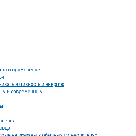
ства и применение
ья
живать активность и энергию
ьным и современным
ты
решения
повца
орые не указаны в обычных путеводителях