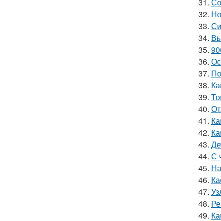
31.
Со
32.
Но
33.
Си
34.
Вы
35.
90
36.
Ос
37.
По
38.
Ка
39.
То
40.
От
41.
Ка
42.
Ка
43.
Де
44.
С 
45.
На
46.
Ка
47.
Уз
48.
Ре
49.
Ка