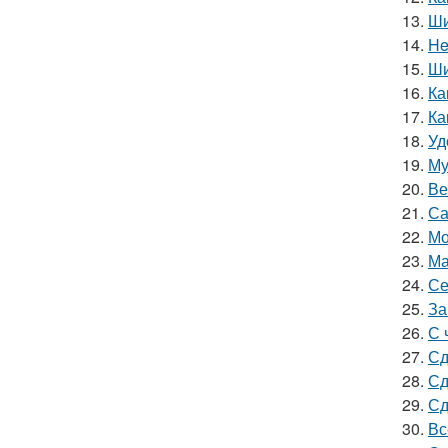
13.
Ши
14.
He
15.
Ши
16.
Ка
17.
Ка
18.
Уд
19.
Му
20.
Ве
21.
Са
22.
Мо
23.
Ма
24.
Се
25.
За
26.
С 
27.
Сд
28.
Сд
29.
Сд
30.
Вс