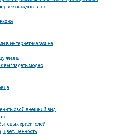
ор для каждого дня
сезона
ми в интернет-магазине
шу жизнь
ак выглядеть модно
евца
менить свой внешний вид
это
бытовых красителей
, цвет, ценность