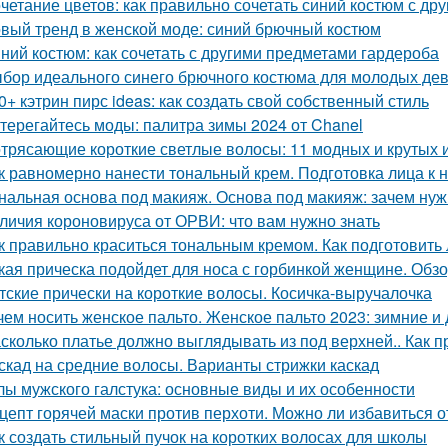
четание цветов: как правильно сочетать синий костюм с др
вый тренд в женской моде: синий брючный костюм
ний костюм: как сочетать с другими предметами гардероба
бор идеального синего брючного костюма для молодых дев
0+ кэтрин пирс ideas: как создать свой собственный стиль
терегайтесь моды: палитра зимы 2024 от Chanel
трясающие короткие светлые волосы: 11 модных и крутых 
к равномерно нанести тональный крем. Подготовка лица к 
нальная основа под макияж. Основа под макияж: зачем нуж
личия короновируса от ОРВИ: что вам нужно знать
к правильно краситься тональным кремом. Как подготовить
кая прическа подойдет для носа с горбинкой женщине. Обз
тские прически на короткие волосы. Косичка-выручалочка
чем носить женское пальто. Женское пальто 2023: зимние 
сколько платье должно выглядывать из под верхней.. Как п
скад на средние волосы. Варианты стрижки каскад
лы мужского галстука: основные виды и их особенности
цепт горячей маски против перхоти. Можно ли избавиться 
к создать стильный пучок на коротких волосах для школы