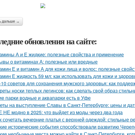
ь дальше →
ледние обновления на сайте:
амины А и Е жидкие: полезные свойства и применение
ывы о витаминах А: полезные или вредные
амин Е и витамин А для кожи лица и волос: полезные свой
амин Е жидкость 59 мл: как использовать для кожи и здоров
-10 советов для сохранения мужского здоровья: как поддер
реты носки теплых легинсов: как сделать свой образ стил
ие парки водные и аквапарки есть в Уфе
еты на выступление Славы в Санкт-Петербурге: цены и да
 НЕ модно в 2025: что выйдет из моды через два года
к сочетать вечерние платья с верхней одеждой: стильные 
кие исторические события способствовали развитию Чере
кие необычные места можно найти в Санкт-Петербурге, кот