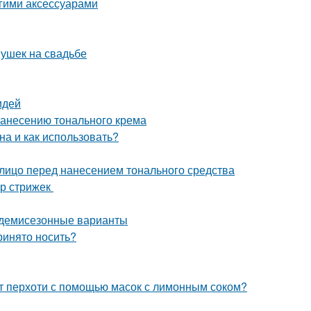
угими аксессуарами
ушек на свадьбе
идей
нанесению тонального крема
на и как использовать?
 лицо перед нанесением тонального средства
ор стрижек
и демисезонные варианты
ринято носить?
от перхоти с помощью масок с лимонным соком?