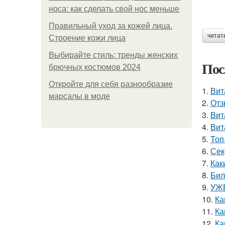
носа: как сделать свой нос меньше
Правильный уход за кожей лица.
читат
Строение кожи лица
Выбирайте стиль: тренды женских
Пос
брючных костюмов 2024
Откройте для себя разнообразие
1.
Вит
марсалы в моде
2.
Отз
3.
Вит
4.
Вит
5.
Топ
6.
Сек
7.
Как
8.
Бил
9.
УЖЕ
10.
Ка
11.
Ка
12.
Ка