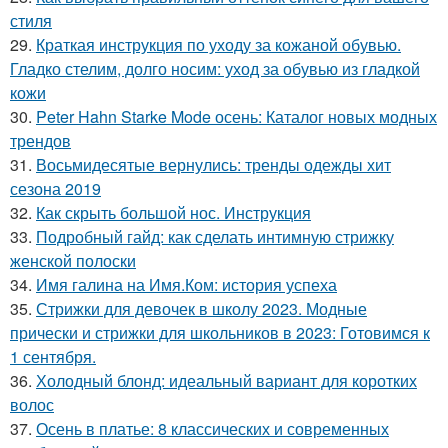
стиля
29.
Краткая инструкция по уходу за кожаной обувью.
Гладко стелим, долго носим: уход за обувью из гладкой
кожи
30.
Peter Hahn Starke Mode осень: Каталог новых модных
трендов
31.
Восьмидесятые вернулись: тренды одежды хит
сезона 2019
32.
Как скрыть большой нос. Инструкция
33.
Подробный гайд: как сделать интимную стрижку
женской полоски
34.
Имя галина на Имя.Ком: история успеха
35.
Стрижки для девочек в школу 2023. Модные
прически и стрижки для школьников в 2023: Готовимся к
1 сентября.
36.
Холодный блонд: идеальный вариант для коротких
волос
37.
Осень в платье: 8 классических и современных