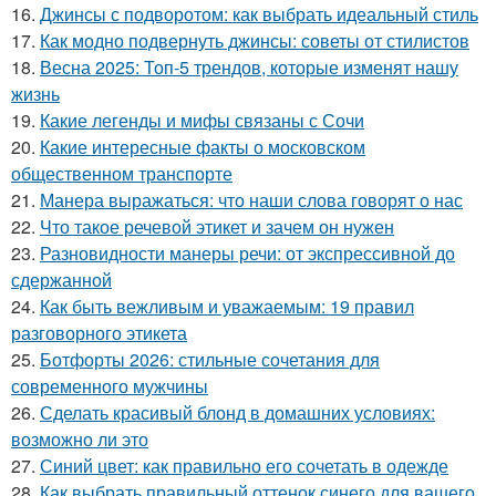
16.
Джинсы с подворотом: как выбрать идеальный стиль
17.
Как модно подвернуть джинсы: советы от стилистов
18.
Весна 2025: Топ-5 трендов, которые изменят нашу
жизнь
19.
Какие легенды и мифы связаны с Сочи
20.
Какие интересные факты о московском
общественном транспорте
21.
Манера выражаться: что наши слова говорят о нас
22.
Что такое речевой этикет и зачем он нужен
23.
Разновидности манеры речи: от экспрессивной до
сдержанной
24.
Как быть вежливым и уважаемым: 19 правил
разговорного этикета
25.
Ботфорты 2026: стильные сочетания для
современного мужчины
26.
Сделать красивый блонд в домашних условиях:
возможно ли это
27.
Синий цвет: как правильно его сочетать в одежде
28.
Как выбрать правильный оттенок синего для вашего