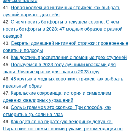
женское пальто
41.
Новая коллекция интимных стрижек: как выбрать
лучший вариант для себя
42.
С чем носить ботфорты в текущем сезоне. С чем
носить ботфорты в 2023: 47 модных образов с разной
одеждой
43.
Секреты домашней интимной стрижки: проверенные
советы и подходы
44.
Как достичь просветления с помощью трех ступеней
45.
Пользуемся в 2023 голу лучшими красками для
ткани. Лучшие краски для ткани в 2023 году
46.
45 крутых и модных коротких стрижек: как выбрать
идеальный образ
47.
Карельские сокровища: история и символизм
древних ювелирных украшений
48.
Соль 5 граммов это сколько. Три способа, как
отмерить 5 гр. соли на глаз
49.
Как одеться на пиратскую вечеринку девушке.
Пиратские костюмы своими руками: рекомендации по