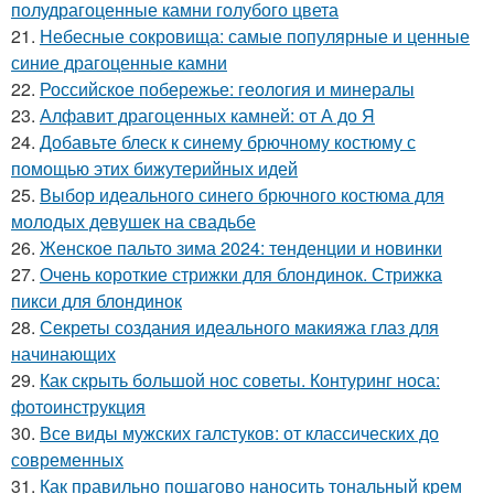
полудрагоценные камни голубого цвета
21.
Небесные сокровища: самые популярные и ценные
синие драгоценные камни
22.
Российское побережье: геология и минералы
23.
Алфавит драгоценных камней: от А до Я
24.
Добавьте блеск к синему брючному костюму с
помощью этих бижутерийных идей
25.
Выбор идеального синего брючного костюма для
молодых девушек на свадьбе
26.
Женское пальто зима 2024: тенденции и новинки
27.
Очень короткие стрижки для блондинок. Стрижка
пикси для блондинок
28.
Секреты создания идеального макияжа глаз для
начинающих
29.
Как скрыть большой нос советы. Контуринг носа:
фотоинструкция
30.
Все виды мужских галстуков: от классических до
современных
31.
Как правильно пошагово наносить тональный крем