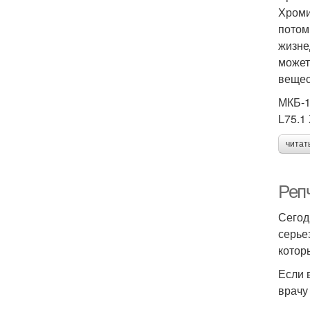
Хроми
потом
жизне
может
вещес
МКБ-
L75.1
читат
Репч
Сегод
серье
котор
Если 
врачу 