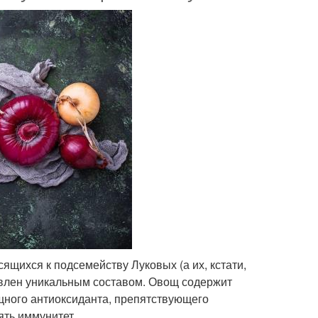
щихся к подсемейству Луковых (а их, кстати,
ловлен уникальным составом. Овощ содержит
щного антиоксиданта, препятствующего
ять иммунитет.