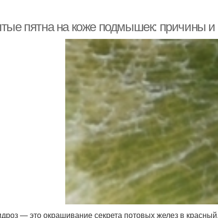
тые пятна на коже подмышек: причины и
дроз — это окрашивание секрета потовых желез в красный, 