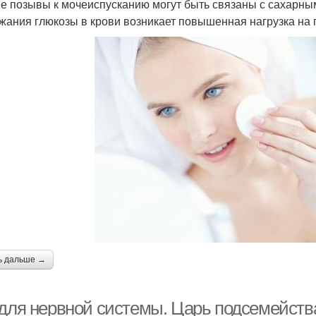
е позывы к мочеиспусканию могут быть связаны с сахарным
жания глюкозы в крови возникает повышенная нагрузка на п
ь дальше →
 для нервной системы. Царь подсемейств