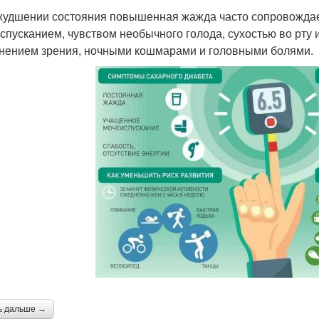
худшении состояния повышенная жажда часто сопровожда
спусканием, чувством необычного голода, сухостью во рту 
нением зрения, ночными кошмарами и головными болями.
ь дальше →