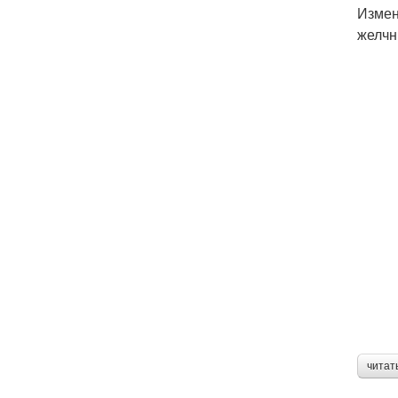
Измен
желчн
читат