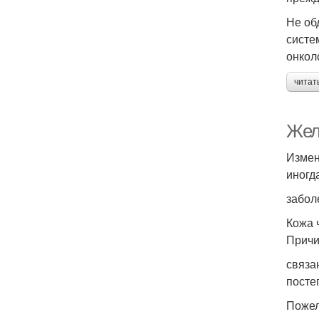
Не об
систе
онкол
читат
Жел
Измен
иногд
забол
Кожа 
Причи
связа
посте
Пожел