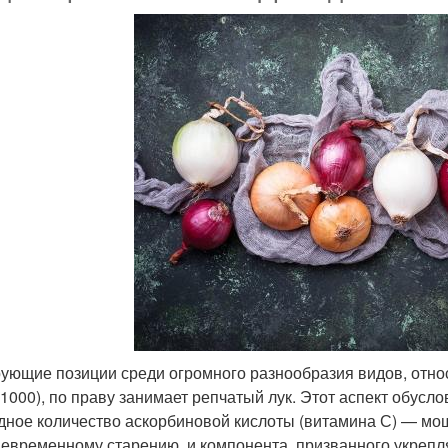
ующие позиции среди огромного разнообразия видов, относя
 1000), по праву занимает репчатый лук. Этот аспект обус
дное количество аскорбиновой кислоты (витамина С) — мо
евременному старению, и компонента, призванного укрепл