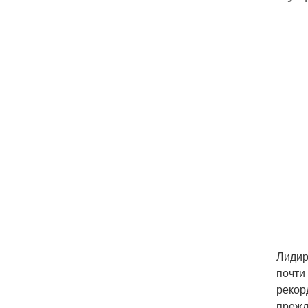
Лидир
почти
рекор
прежд