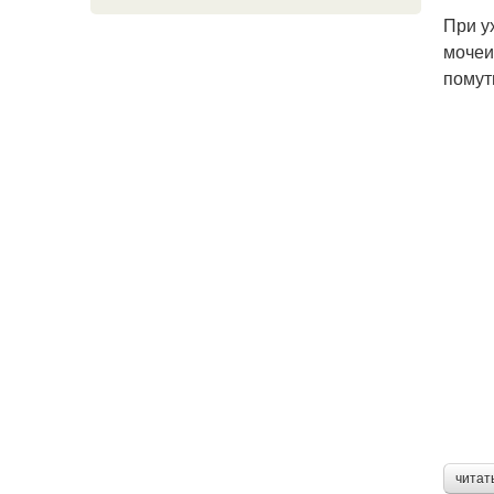
При у
мочеи
помут
читат