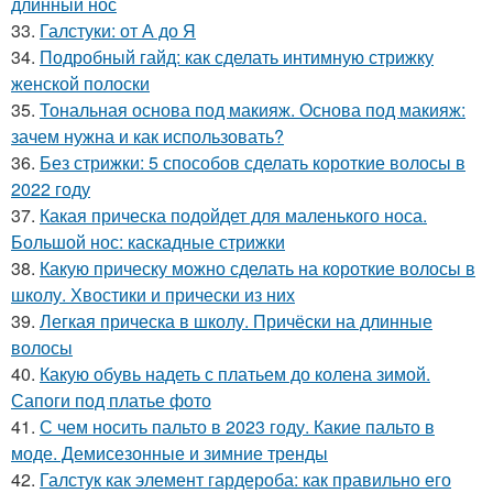
длинный нос
33.
Галстуки: от А до Я
34.
Подробный гайд: как сделать интимную стрижку
женской полоски
35.
Тональная основа под макияж. Основа под макияж:
зачем нужна и как использовать?
36.
Без стрижки: 5 способов сделать короткие волосы в
2022 году
37.
Какая прическа подойдет для маленького носа.
Большой нос: каскадные стрижки
38.
Какую прическу можно сделать на короткие волосы в
школу. Хвостики и прически из них
39.
Легкая прическа в школу. Причёски на длинные
волосы
40.
Какую обувь надеть с платьем до колена зимой.
Сапоги под платье фото
41.
С чем носить пальто в 2023 году. Какие пальто в
моде. Демисезонные и зимние тренды
42.
Галстук как элемент гардероба: как правильно его