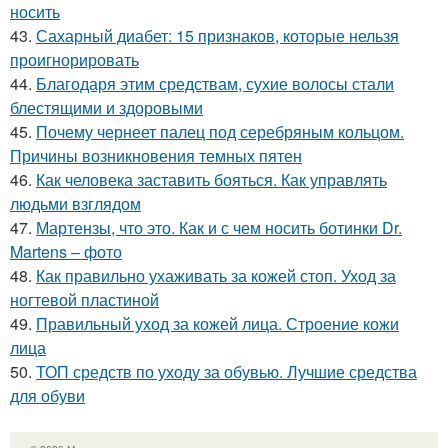
носить
43.
Сахарный диабет: 15 признаков, которые нельзя
проигнорировать
44.
Благодаря этим средствам, сухие волосы стали
блестящими и здоровыми
45.
Почему чернеет палец под серебряным кольцом.
Причины возникновения темных пятен
46.
Как человека заставить бояться. Как управлять
людьми взглядом
47.
Мартензы, что это. Как и с чем носить ботинки Dr.
Martens – фото
48.
Как правильно ухаживать за кожей стоп. Уход за
ногтевой пластиной
49.
Правильный уход за кожей лица. Строение кожи
лица
50.
ТОП средств по уходу за обувью. Лучшие средства
для обуви