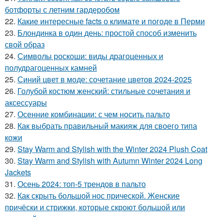
ботфорты с летним гардеробом
22.
Какие интересные facts о климате и погоде в Перми
23.
Блондинка в один день: простой способ изменить
свой образ
24.
Символы роскоши: виды драгоценных и
полудрагоценных камней
25.
Синий цвет в моде: сочетание цветов 2024-2025
26.
Голубой костюм женский: стильные сочетания и
аксессуары
27.
Осенние комбинации: с чем носить пальто
28.
Как выбрать правильный макияж для своего типа
кожи
29.
Stay Warm and Stylish with the Winter 2024 Plush Coat
30.
Stay Warm and Stylish with Autumn Winter 2024 Long
Jackets
31.
Осень 2024: топ-5 трендов в пальто
32.
Как скрыть большой нос прической. Женские
причёски и стрижки, которые скроют большой или