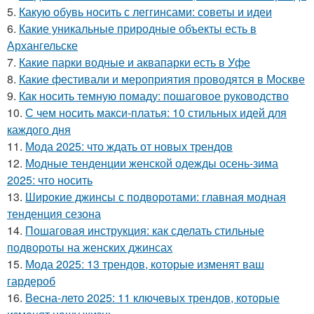
5.
Какую обувь носить с леггинсами: советы и идеи
6.
Какие уникальные природные объекты есть в
Архангельске
7.
Какие парки водные и аквапарки есть в Уфе
8.
Какие фестивали и мероприятия проводятся в Москве
9.
Как носить темную помаду: пошаговое руководство
10.
С чем носить макси-платья: 10 стильных идей для
каждого дня
11.
Мода 2025: что ждать от новых трендов
12.
Модные тенденции женской одежды осень-зима
2025: что носить
13.
Широкие джинсы с подворотами: главная модная
тенденция сезона
14.
Пошаговая инструкция: как сделать стильные
подвороты на женских джинсах
15.
Мода 2025: 13 трендов, которые изменят ваш
гардероб
16.
Весна-лето 2025: 11 ключевых трендов, которые