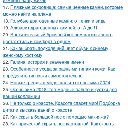
изменят нашу жизнь
17.
Пляжные сокровища: самые ценные камни, которые
можно найти на пляже
18.
Голубые драгоценные камни: оттенки и виды
19.
Алфавит драгоценных камней: от А до Я
20.
Восхитительный брючный костюм василькового
цвета: стиль и комфорт в одном
21.
Как выбрать подходящий цвет обуви к синему
женскому костюму
22.
Галина: история и значение имени
23.
Особенности ухода за разными типами кожи. Как
определить тип кожи самостоятельно
24.
Новые тренды в моде: пальто осень зима 2024
25.
Осень-зима 2018: топ-модные пальто и куртки для
вашей коллекции
26.
Не только о красоте. Красота спасет мир! Подборка
цитат и высказываний о красоте
27.
Как скрыть большой нос с помощью макияжа?
28.
Как прической скрыть нос картошкой. Как скрыть