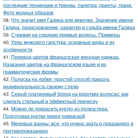
последние тенденции и тренды, палитра, принты, ткани.
Фото модных образов
38.
Что значит имя Галина для девочки. Значение имени
Галина, происхождение, характер и судьба имени Галина
39.
Стрижки на средние прямые волосы. Примеры
40.
Узлы мужского галстука: основные виды и их
особенности
41.
Перевод цветов французская женская одежда.
Названия цветов на французском языке и их
грамматические формы
42.
Полоска на лобке: простой способ придать
индивидуальность своему стилю
43.
Серый платиновый блонд на коротких волосах: как
сделать стильный и эффектный прическу
44.
Можно ли покрасить куртку из полиэстера.
Подготовка куртки перед покраской
45.
Медовые ванны: все, что нужно знать о показаниях и
противопоказаниях