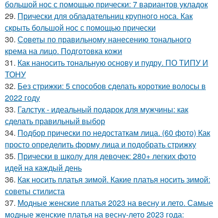
большой нос с помощью прически: 7 вариантов укладок
29.
Прически для обладательниц крупного носа. Как
скрыть большой нос с помощью прически
30.
Советы по правильному нанесению тонального
крема на лицо. Подготовка кожи
31.
Как наносить тональную основу и пудру. ПО ТИПУ И
ТОНУ
32.
Без стрижки: 5 способов сделать короткие волосы в
2022 году
33.
Галстук - идеальный подарок для мужчины: как
сделать правильный выбор
34.
Подбор прически по недостаткам лица. (60 фото) Как
просто определить форму лица и подобрать стрижку
35.
Прически в школу для девочек: 280+ легких фото
идей на каждый день
36.
Как носить платья зимой. Какие платья носить зимой:
советы стилиста
37.
Модные женские платья 2023 на весну и лето. Самые
модные женские платья на весну-лето 2023 года: