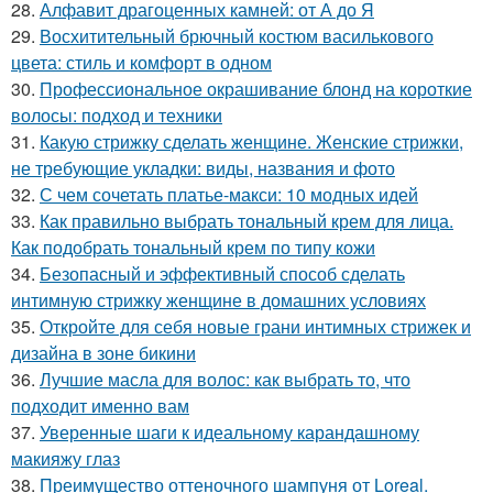
28.
Алфавит драгоценных камней: от А до Я
29.
Восхитительный брючный костюм василькового
цвета: стиль и комфорт в одном
30.
Профессиональное окрашивание блонд на короткие
волосы: подход и техники
31.
Какую стрижку сделать женщине. Женские стрижки,
не требующие укладки: виды, названия и фото
32.
С чем сочетать платье-макси: 10 модных идей
33.
Как правильно выбрать тональный крем для лица.
Как подобрать тональный крем по типу кожи
34.
Безопасный и эффективный способ сделать
интимную стрижку женщине в домашних условиях
35.
Откройте для себя новые грани интимных стрижек и
дизайна в зоне бикини
36.
Лучшие масла для волос: как выбрать то, что
подходит именно вам
37.
Уверенные шаги к идеальному карандашному
макияжу глаз
38.
Преимущество оттеночного шампуня от Loreal.