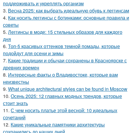
поддерживать и укреплять организм
3.
Весна 2025: как выбрать идеальную обувь к леггинсам
4.
Как носить леггинсы с ботинками: основные правила и
советы
5.
Леггинсы в моде: 15 стильных образов для каждого
дня
6.
Топ-5 красивых оттенков темной помады, которые
подойдут для осени и зимы
7.
Какие традиции и обычаи сохранены в Красноярске с
древних времен
8.
Интересные факты о Владивостоке, которые вам
неизвестны
9.
What unique architectural styles can be found in Moscow
10.
Осень 2025: 12 главных модных трендов, которые
стоит знать
11.
С чем носить платье этой весной: 10 идеальных
сочетаний
12.
Какие уникальные памятники архитектуры
сохранились до наших дней