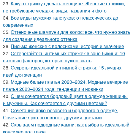
33.
Какую стрижку сделать женщине. Женские стрижки,
не требующие укладки: виды, названия и фото
34.
Все виды мужских галстуков: от классических до
современных
35.
Оттеночные шампуни для волос: все, что нужно знать
для создания идеального оттенка
36.
Письма женские с волосиками: история и значение
37.
Остерегайтесь интимных стрижек в зоне бикини: 10
важных факторов, которые нужно знать
38.
Секреты идеальной интимной стрижки: 15 лучших
идей для женщин
39.
Модные белые платья 2023–2024. Модные вечерние
платья 2023–2024 года: тенденции и новинки
40.
С чем сочетается бордовый цвет в одежде женщины
и мужчины. Как сочетается с другими цветами?
41.
Сочетание ярко-розового и бордового в одежде.
Сочетание ярко-розового с другими цветами
42.
Скрываем подводные камни: как выбрать идеальный
консилер под глаза