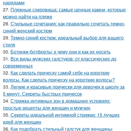
нарядами
27.
Пляжные сокровища: самые ценные камни, которые
можно найти на пляже
28.
Стильные сочетания: как правильно сочетать темно-
синий женский костюм
29.
Темно-синий костюм: идеальный выбор для вашего
стиля
30.
Ботинки-ботфорты: к чему они и как их носить
31.
Все виды мужских галстуков: от классических до
современных
32.
Как сделать прическу самой себе на короткие
волосы. Как сделать прическу на короткие волосы?
33.
Легкие и красивые прически для девочек в школу за
5 минут. Секреты быстрых причесок
34.
Стрижка интимных зон в домашних условиях:
простые рецепты для женщин и мужчин
35.
Секреты идеальной интимной стрижки: 15 лучших
идей для женщин
36.
Как подобрать стильный галстук для женщины: