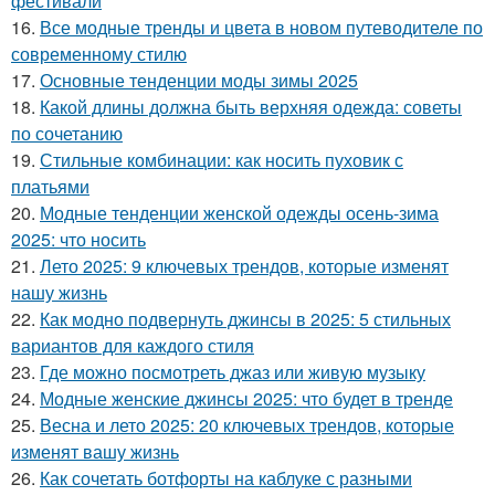
фестивали
16.
Все модные тренды и цвета в новом путеводителе по
современному стилю
17.
Основные тенденции моды зимы 2025
18.
Какой длины должна быть верхняя одежда: советы
по сочетанию
19.
Стильные комбинации: как носить пуховик с
платьями
20.
Модные тенденции женской одежды осень-зима
2025: что носить
21.
Лето 2025: 9 ключевых трендов, которые изменят
нашу жизнь
22.
Как модно подвернуть джинсы в 2025: 5 стильных
вариантов для каждого стиля
23.
Где можно посмотреть джаз или живую музыку
24.
Модные женские джинсы 2025: что будет в тренде
25.
Весна и лето 2025: 20 ключевых трендов, которые
изменят вашу жизнь
26.
Как сочетать ботфорты на каблуке с разными