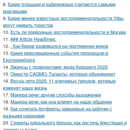
8.
Какие площади и набережные считаются самыми
красивыми
9.
Какие менее известные достопримечательности Уфы
могут удивить туристов
10.
Есть ли природные достопримечательности в Москве
11.
### Article Headlines:
12.
- Как Киров развивался на протяжении веков
13.
Какие революционные события произошли в
Екатеринбурге
14.
Джинсы с подворотами: мода будущего 2025
15.
Оркестр CAGMO: Таланты, которые объединяют
16.
Весна-лето 2025: 11 ключевых трендов, которые
изменят нашу жизнь
17.
Манера речи: другие способы выражения
18.
Манера речи: как она влияет на наше общение
19.
Как сочетать ботфорты замшевые на каблуке с
разными нарядами
20.
Секреты идеального блонда: как достичь блестящих и
здоровых волос