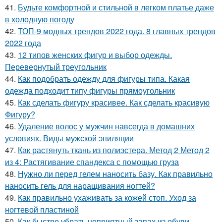
41.
Будьте комфортной и стильной в легком платье даже
в холодную погоду
42.
ТОП-9 модных трендов 2022 года. 8 главных трендов
2022 года
43.
12 типов женских фигур и выбор одежды.
Перевернутый треугольник
44.
Как подобрать одежду для фигуры типа. Какая
одежда подходит типу фигуры прямоугольник
45.
Как сделать фигуру красивее. Как сделать красивую
Фигуру?
46.
Удаление волос у мужчин навсегда в домашних
условиях. Виды мужской эпиляции
47.
Как растянуть ткань из полиэстера. Метод 2 Метод 2
из 4: Растягивание спандекса с помощью груза
48.
Нужно ли перед гелем наносить базу. Как правильно
наносить гель для наращивания ногтей?
49.
Как правильно ухаживать за кожей стоп. Уход за
ногтевой пластиной
50.
Как быстро убрать неприятный запах из обуви.