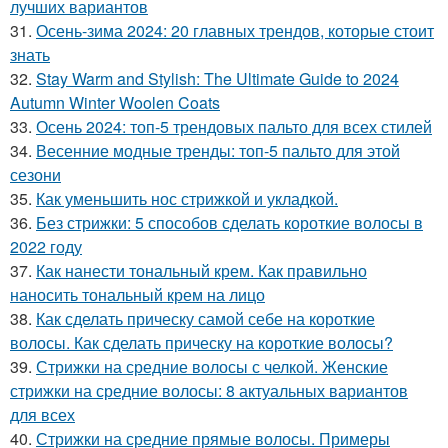
лучших вариантов
31.
Осень-зима 2024: 20 главных трендов, которые стоит
знать
32.
Stay Warm and Stylish: The Ultimate Guide to 2024
Autumn Winter Woolen Coats
33.
Осень 2024: топ-5 трендовых пальто для всех стилей
34.
Весенние модные тренды: топ-5 пальто для этой
сезони
35.
Как уменьшить нос стрижкой и укладкой.
36.
Без стрижки: 5 способов сделать короткие волосы в
2022 году
37.
Как нанести тональный крем. Как правильно
наносить тональный крем на лицо
38.
Как сделать прическу самой себе на короткие
волосы. Как сделать прическу на короткие волосы?
39.
Стрижки на средние волосы с челкой. Женские
стрижки на средние волосы: 8 актуальных вариантов
для всех
40.
Стрижки на средние прямые волосы. Примеры