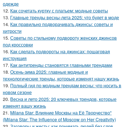
одежде
12.
Как сочетать куртку с платьем: модные советы
13.
Главные тренды весны-лета 2025: что будет в моде
14.
Как правильно подворачивать джинсы: советы и
хитрости
15.
Советы по стильному подвороту женских джинсов
под кроссовки
16.
Как сделать подвороты на джинсах: пошаговая
инструкция
17.
Как антитренды становятся главными трендами
18.
Осень-зима 2025: главные модные и
технологические тренды, которые изменят нашу жизнь
19.
Полный гид по модным трендам весны: что носить в
новом сезоне
20.
Весна и лето 2025: 20 ключевых трендов, которые
изменят вашу жизнь
21.
Milana Star: Влияние Москвы на Её Творчество"
(Milana Star: The Influence of Moscow on Her Creativity)
22.
Заговоры и жесты: как понимать людей без слов