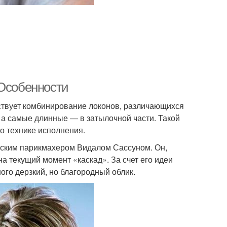
 Особенности
тствует комбинирование локонов, различающихся
 а самые длинные — в затылочной части. Такой
по технике исполнения.
анским парикмахером Видалом Сассуном. Он,
а текущий момент «каскад». За счет его идеи
го дерзкий, но благородный облик.