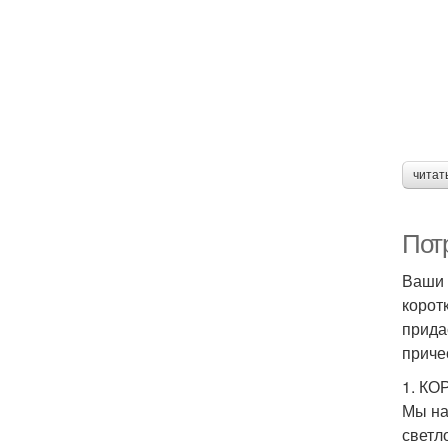
читат
Пот
Ваши 
корот
прида
приче
1. К
Мы на
светл