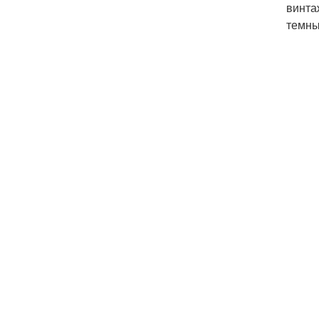
винта
темны