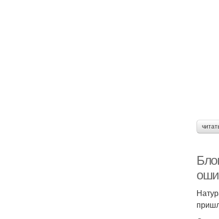
читат
Блон
оши
Натур
пришл