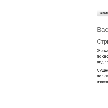
читат
Вас
Стр
Женск
по св
вид п
Сущес
польз
взлох