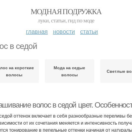
МОДНАЯ ПОДРУЖКА
луки, статьи, гид по моде
главная
новости
статьи
ос в седой
лос на короткие
Мода на седые
Светлые в
волосы
волосы
ашивание волос в седой цвет. Особеннос
седой оттенок включает в себя разнообразные переливы бело
ависимости от их сочетания меняется и интенсивность полу
ется тонирование в пепельные оттенки начиная от натурал