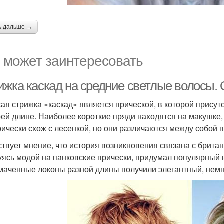
ь дальше →
 может заинтересовать
ижка каскад на средние светлые волосы.
ая стрижка «каскад» является прической, в которой прису
оей длине. Наиболее короткие пряди находятся на макушке,
рически схож с лесенкой, но они различаются между собой 
твует мнение, что история возникновения связана с брит
уясь модой на панковские прически, придумал популярный н
маченные локоны разной длины получили элегантный, немно