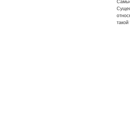
Самые
Сущес
относ
такой