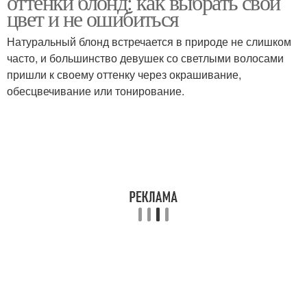
оттенки блонд: как выбрать свой
цвет и не ошибиться
Натуральный блонд встречается в природе не слишком
Волос в домашних
Цветы на короткие
часто, и большинство девушек со светлыми волосами
условиях
волосы
пришли к своему оттенку через окрашивание,
обесцвечивание или тонирование.
Мужские волосы
Волос в седой
Мода на седые волосы
Светлые волосы
Седые волосы
Короткие волосы