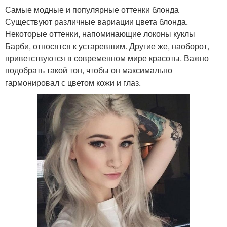
Самые модные и популярные оттенки блонда
Существуют различные вариации цвета блонда.
Карвинг на
Карвинг для коротких
Некоторые оттенки, напоминающие локоны куклы
мелированные волосы
волос
Барби, относятся к устаревшим. Другие же, наоборот,
приветствуются в современном мире красоты. Важно
подобрать такой тон, чтобы он максимально
гармонировал с цветом кожи и глаз.
Карвинг на
Завивка на короткие
осветленные волосы
волосы
Завивка на средние
Завивка на длинные
волосы
волосы