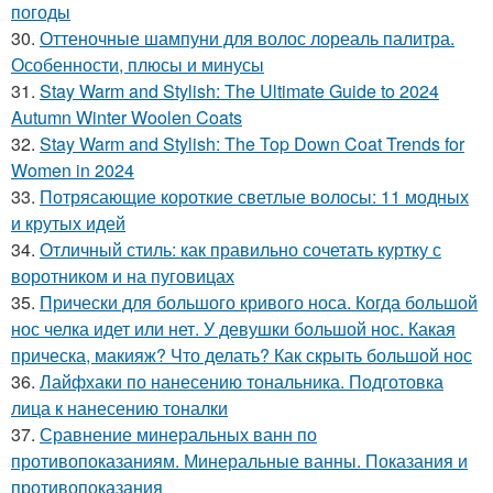
погоды
30.
Оттеночные шампуни для волос лореаль палитра.
Особенности, плюсы и минусы
31.
Stay Warm and Stylish: The Ultimate Guide to 2024
Autumn Winter Woolen Coats
32.
Stay Warm and Stylish: The Top Down Coat Trends for
Women in 2024
33.
Потрясающие короткие светлые волосы: 11 модных
и крутых идей
34.
Отличный стиль: как правильно сочетать куртку с
воротником и на пуговицах
35.
Прически для большого кривого носа. Когда большой
нос челка идет или нет. У девушки большой нос. Какая
прическа, макияж? Что делать? Как скрыть большой нос
36.
Лайфхаки по нанесению тональника. Подготовка
лица к нанесению тоналки
37.
Сравнение минеральных ванн по
противопоказаниям. Минеральные ванны. Показания и
противопоказания