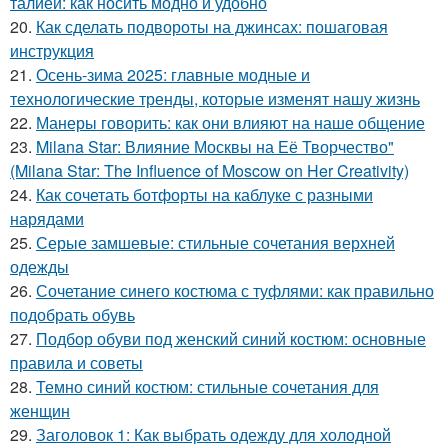
талией: как носить модно и удобно
20.
Как сделать подвороты на джинсах: пошаговая
инструкция
21.
Осень-зима 2025: главные модные и
технологические тренды, которые изменят нашу жизнь
22.
Манеры говорить: как они влияют на наше общение
23.
Milana Star: Влияние Москвы на Её Творчество"
(Milana Star: The Influence of Moscow on Her Creativity)
24.
Как сочетать ботфорты на каблуке с разными
нарядами
25.
Серые замшевые: стильные сочетания верхней
одежды
26.
Сочетание синего костюма с туфлями: как правильно
подобрать обувь
27.
Подбор обуви под женский синий костюм: основные
правила и советы
28.
Темно синий костюм: стильные сочетания для
женщин
29.
Заголовок 1: Как выбрать одежду для холодной