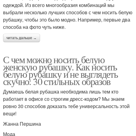
одеждой. Из всего многообразия комбинаций мы
выбрали несколько лучших способов с чем носить белую
рубашку, чтобы это было модно. Например, первые два
способа на фото чуть ниже.
читать дальше →
С чем можно носить белую
женскую рубашку. Как носить
белую рубашку и не выглядеть
скучно: 30 стильных образов
Думаешь белая рубашка необходима лишь тем кто
работает в офисе со строгим дресс-кодом? Мы знаем
ровно 30 способов доказать тебе универсальность этой
вещи!
Жанна Першина
Мода