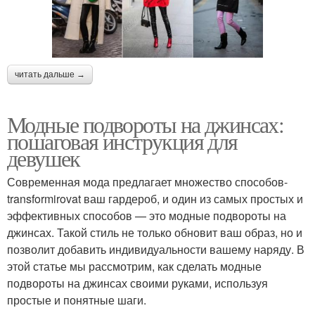
читать дальше →
Модные подвороты на джинсах:
пошаговая инструкция для
девушек
Современная мода предлагает множество способов-
transformirovat ваш гардероб, и один из самых простых и
эффективных способов — это модные подвороты на
джинсах. Такой стиль не только обновит ваш образ, но и
позволит добавить индивидуальности вашему наряду. В
этой статье мы рассмотрим, как сделать модные
подвороты на джинсах своими руками, используя
простые и понятные шаги.