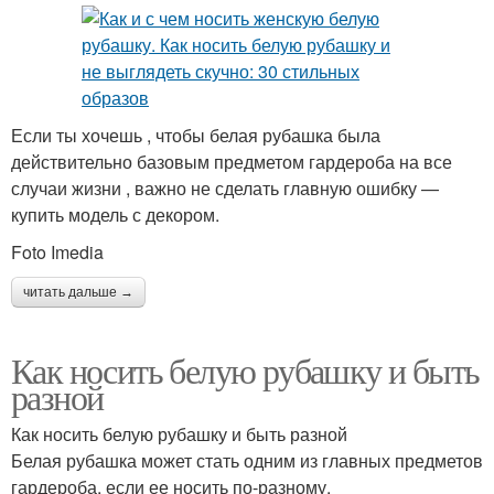
Если ты хочешь , чтобы белая рубашка была
действительно базовым предметом гардероба на все
случаи жизни , важно не сделать главную ошибку —
купить модель с декором.
Foto Imedia
читать дальше →
Как носить белую рубашку и быть
разной
Как носить белую рубашку и быть разной
Белая рубашка может стать одним из главных предметов
гардероба, если ее носить по-разному.