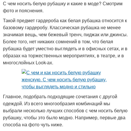
С чем носить белую рубашку и какие в моде? Смотрим
фото и пояснения.
Такой предмет гардероба как белая рубашка относится к
базовому гардеробу. Классическая рубашка не менее
значимая вещь, чем бежевый тренч, пиджак или джинсы.
Более того, нет никаких сомнений в том, что белая
рубашка будет уместно выглядеть и в офисных сетах, и в
образах на торжественных мероприятиях, в театре, и в
многослойных Look-ах.
Главное, подобрать подходящие сочетания с другой
одеждой. Из всего многообразия комбинаций мы
выбрали несколько лучших способов с чем носить белую
рубашку, чтобы это было модно. Например, первые два
способа на фото чуть ниже.