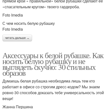
прямой крой « правильной» белой рубашки сделают ее
«спасательным кругом» твоего гардероба.
Foto Imedia
С чем носить белую рубашку
Foto Imedia
читать дальше →
Аксессуары к белой рубашке. Как
носить белую рубашку и не
выглядеть скучно: 30 стильных
образов
Думаешь белая рубашка необходима лишь тем кто
работает в офисе со строгим дресс-кодом? Мы знаем
ровно 30 способов доказать тебе универсальность этой
вещи!
Жанна Першина