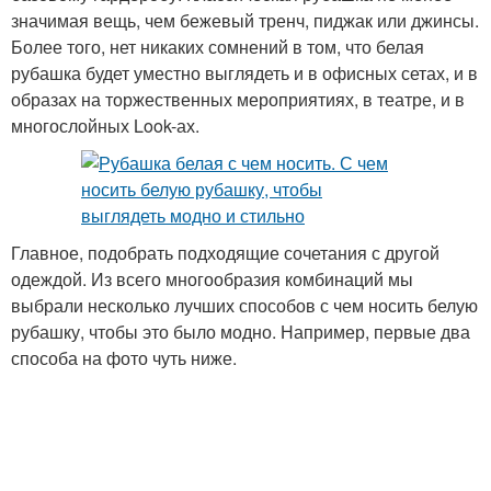
значимая вещь, чем бежевый тренч, пиджак или джинсы.
Более того, нет никаких сомнений в том, что белая
рубашка будет уместно выглядеть и в офисных сетах, и в
Рубашка с юбками
Рубашка с брюками
образах на торжественных мероприятиях, в театре, и в
многослойных Look-ах.
Рубашка с шортами
Рубашка с джинсами
Главное, подобрать подходящие сочетания с другой
одеждой. Из всего многообразия комбинаций мы
выбрали несколько лучших способов с чем носить белую
Длинная рубашка
Лайфхаки с рубашкой
рубашку, чтобы это было модно. Например, первые два
способа на фото чуть ниже.
Женские брюки