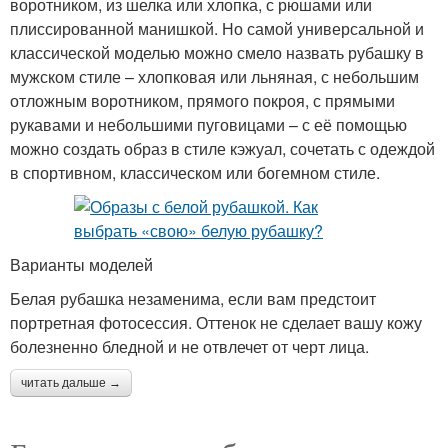
воротником, из шелка или хлопка, с рюшами или
плиссированной манишкой. Но самой универсальной и
классической моделью можно смело назвать рубашку в
мужском стиле – хлопковая или льняная, с небольшим
отложным воротником, прямого покроя, с прямыми
рукавами и небольшими пуговицами – с её помощью
можно создать образ в стиле кэжуал, сочетать с одеждой
в спортивном, классическом или богемном стиле.
Варианты моделей
Белая рубашка незаменима, если вам предстоит
портретная фотосессия. Оттенок не сделает вашу кожу
болезненно бледной и не отвлечет от черт лица.
читать дальше →