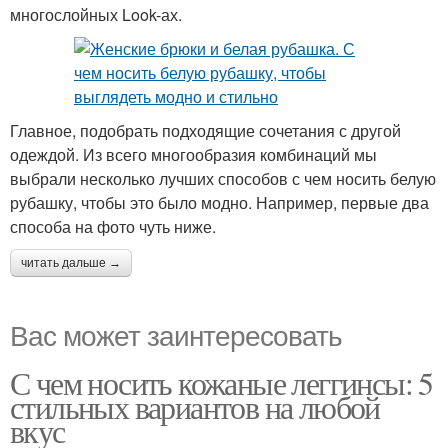
многослойных Look-ах.
Главное, подобрать подходящие сочетания с другой
одеждой. Из всего многообразия комбинаций мы
выбрали несколько лучших способов с чем носить белую
рубашку, чтобы это было модно. Например, первые два
способа на фото чуть ниже.
читать дальше →
Вас может заинтересовать
С чем носить кожаные леггинсы: 5
стильных вариантов на любой
вкус