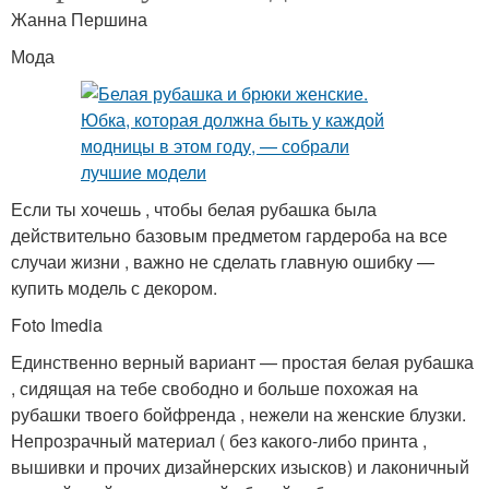
Жанна Першина
Мода
Если ты хочешь , чтобы белая рубашка была
действительно базовым предметом гардероба на все
случаи жизни , важно не сделать главную ошибку —
купить модель с декором.
Foto Imedia
Единственно верный вариант — простая белая рубашка
, сидящая на тебе свободно и больше похожая на
рубашки твоего бойфренда , нежели на женские блузки.
Непрозрачный материал ( без какого-либо принта ,
вышивки и прочих дизайнерских изысков) и лаконичный