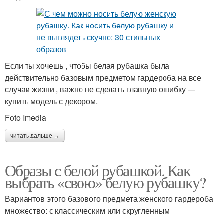
Если ты хочешь , чтобы белая рубашка была
действительно базовым предметом гардероба на все
случаи жизни , важно не сделать главную ошибку —
купить модель с декором.
Foto Imedia
читать дальше →
Образы с белой рубашкой. Как
выбрать «свою» белую рубашку?
Вариантов этого базового предмета женского гардероба
множество: с классическим или скругленным