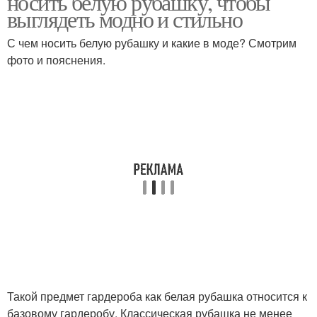
носить белую рубашку, чтобы
выглядеть модно и стильно
С чем носить белую рубашку и какие в моде? Смотрим
фото и пояснения.
Джинсовая рубашка
Рубашка с юбкой
Женские рубашки
Рубашка на осень
Классические рубашки
Рубашки в сезоне
Рубашка в
Луки с рубашками
Такой предмет гардероба как белая рубашка относится к
повседневном образе
базовому гардеробу. Классическая рубашка не менее