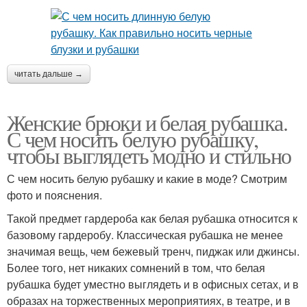
читать дальше →
Женские брюки и белая рубашка.
С чем носить белую рубашку,
чтобы выглядеть модно и стильно
С чем носить белую рубашку и какие в моде? Смотрим
фото и пояснения.
Такой предмет гардероба как белая рубашка относится к
базовому гардеробу. Классическая рубашка не менее
значимая вещь, чем бежевый тренч, пиджак или джинсы.
Более того, нет никаких сомнений в том, что белая
рубашка будет уместно выглядеть и в офисных сетах, и в
образах на торжественных мероприятиях, в театре, и в