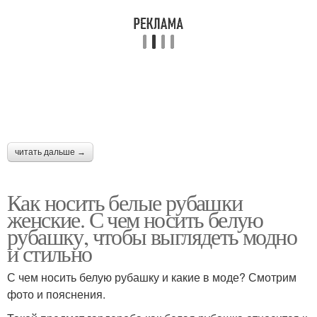
читать дальше →
Как носить белые рубашки
женские. С чем носить белую
рубашку, чтобы выглядеть модно
и стильно
С чем носить белую рубашку и какие в моде? Смотрим
фото и пояснения.