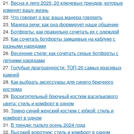
21.
Весна и лето 2025: 20 ключевых трендов, которые
изменят вашу жизнь
22.
Что говорит о вас ваша манера говорить
23.
Манера речи: как она формирует наше общение
24.
Ботфорты: как правильно сочетать их с одеждой
25.
Как сочетать ботфорты замшевые на каблуке с
разными нарядами
26.
Весенние стили: как сочетать серые ботфорты с
летними нарядами
27.
Голубые драгоценности: ТОП-20 самых красивых
камней
28.
Как выбрать аксессуары для синего брючного
костюма
29.
Восхитительный брючный костюм василькового
цвета: стиль и комфорт в одном
30.
Темно-синий женский костюм с юбкой: стиль и
комфорт в одном
31.
В тренде: пальто осень 2024 года
32.
Высокий воротник: стиль и комфорт в одном