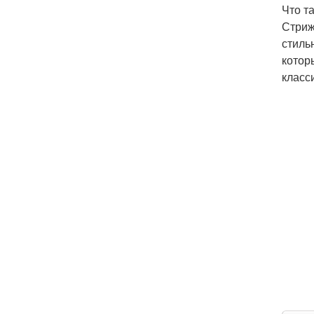
Что т
Стриж
стиль
котор
класс