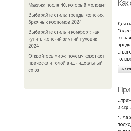
Как
Макияж после 40, который молодит
Выбирайте стиль: тренды женских
брючных костюмов 2024
Для н
Отдел
Выбирайте стиль и комфорт: как
от на
купить женский зимний пуховик
пряди
2024
строг
Откройтесь миру: почему короткая
голов
прическа и голой вид - идеальный
читат
союз
При
Стриж
и скр
1. Ав
подхо