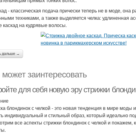
ательницам прямых тонких волос.
скад - классическая подача прически теперь не в моде, он
чными техниками, а также выделяется челка: удлиненная ас
е каскад на кудрявые волосы.
ь дальше →
 может заинтересовать
ройте для себя новую эру стрижки блонди
ение
ка блондинок с челкой - это новая тенденция в мире моды и
ть индивидуальный и стильный образ, который идеально под
отрим все аспекты стрижки блондинок с челкой и покажем, 
ты.