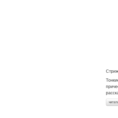
Стриж
Тонки
приче
расск
читат