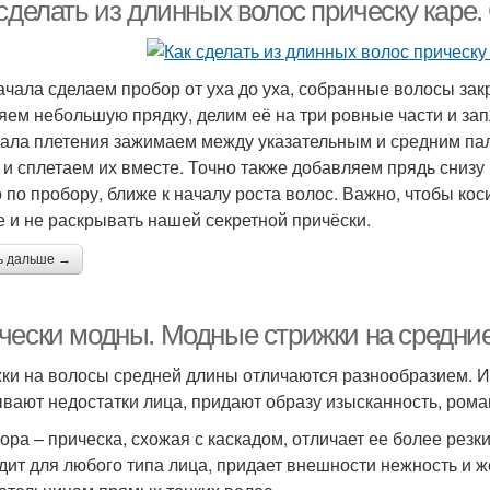
 сделать из длинных волос прическу каре
ачала сделаем пробор от уха до уха, собранные волосы зак
яем небольшую прядку, делим её на три ровные части и за
чала плетения зажимаем между указательным и средним па
 и сплетаем их вместе. Точно также добавляем прядь снизу
о по пробору, ближе к началу роста волос. Важно, чтобы коси
е и не раскрывать нашей секретной причёски.
ь дальше →
чески модны. Модные стрижки на средни
ки на волосы средней длины отличаются разнообразием. И
ывают недостатки лица, придают образу изысканность, рома
рора – прическа, схожая с каскадом, отличает ее более рез
дит для любого типа лица, придает внешности нежность и ж