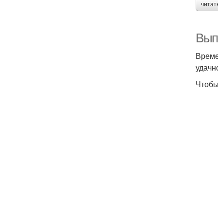
читат
Вып
Време
удачн
Чтобы