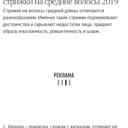
стрижки на средние волосы 2019
Стрижки на волосы средней длины отличаются
разнообразием. Именно такие стрижки подчеркивают
Челка для круглого
Челки для круглого
достоинства и скрывают недостатки лица, придают
лица
лица
образу изысканность, романтичность и шарм.
Лица с маленьким
1. Аврора – прическа, схожая с каскадом, отличает ее