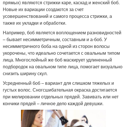
прямых) являются стрижки каре, каскад и женский боб.
Новые их вариации создаются за счет
усовершенствований и самого процесса стрижки, а
также их укладки и обработки.
Например, боб является воплощением разновидностей
– бывает несимметричным, составным и а-боб. У
несимметричного боба на одной из сторон волосы
укорочены, что идеально сочетается с овальным типом
лица. Многослойный же боб маскирует удлиненный
подбородок на овальном типе лица, помогает визуально
снизить ширину скул.
Усредненный боб – вариант для слишком тяжелых и
густых волос. Сногсшибательная окраска достигается
при мелировании отдельных прядей. Завивать или нет
кончики прядей – личное дело каждой девушки.