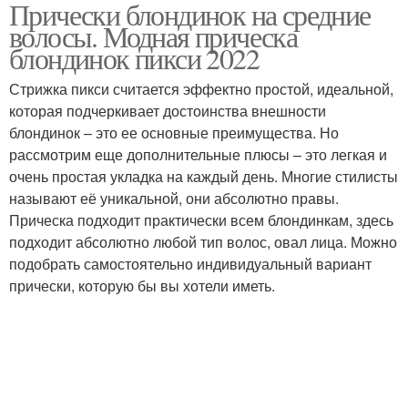
Прически блондинок на средние
Стрижки на средние
Стрижки на волосы
волосы. Модная прическа
волосы
блондинок пикси 2022
Стрижка пикси считается эффектно простой, идеальной,
Каскад на средние
которая подчеркивает достоинства внешности
Средний длина
волосы
блондинок – это ее основные преимущества. Но
рассмотрим еще дополнительные плюсы – это легкая и
очень простая укладка на каждый день. Многие стилисты
называют её уникальной, они абсолютно правы.
Боб-кар на средние
Стрижка для блондинок
Прическа подходит практически всем блондинкам, здесь
волосы
подходит абсолютно любой тип волос, овал лица. Можно
подобрать самостоятельно индивидуальный вариант
прически, которую бы вы хотели иметь.
Стрижка для волнистых
Прически для
волос
блондинок