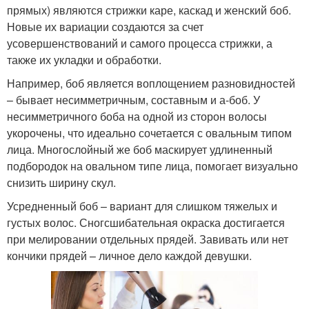
прямых) являются стрижки каре, каскад и женский боб.
Новые их вариации создаются за счет
усовершенствований и самого процесса стрижки, а
также их укладки и обработки.
Например, боб является воплощением разновидностей
– бывает несимметричным, составным и а-боб. У
несимметричного боба на одной из сторон волосы
укорочены, что идеально сочетается с овальным типом
лица. Многослойный же боб маскирует удлиненный
подбородок на овальном типе лица, помогает визуально
снизить ширину скул.
Усредненный боб – вариант для слишком тяжелых и
густых волос. Сногсшибательная окраска достигается
при мелировании отдельных прядей. Завивать или нет
кончики прядей – личное дело каждой девушки.