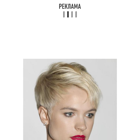
Средняя длина
Волосы для блондинок
Стрижка на средние
Волосы с челкой
волосы
Челка на средние
Волосы с косой
волосы
Стрижки на короткие
Стрижки на длинные
волосы
волосы
Стрижки для длинных
Каскад на длинные
волос
волосы