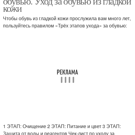
обувью. Уход за обувью из гладкой
кожи
Чтобы обувь из гладкой кожи прослужила вам много лет,
пользуйтесь правилом «Трёх этапов ухода» за обувью:
Советы по уходу
Средства для ухода
Аксессуары для ухода
Рекомендации по уходу
Уход за светлой
Средства по уходу
обувью
Правильный уход
1 ЭТАП: Очищение 2 ЭТАП: Питание и цвет 3 ЭТАП:
Защита от воды и реагентов Чек-лист по уходу за