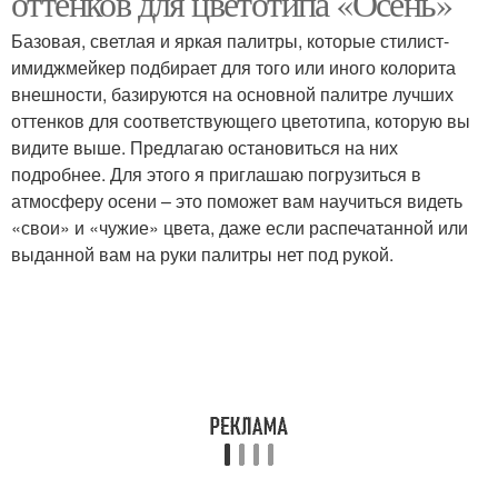
оттенков для цветотипа «Осень»
Базовая, светлая и яркая палитры, которые стилист-
имиджмейкер подбирает для того или иного колорита
внешности, базируются на основной палитре лучших
Холодный цветотип
Летний цветотип
оттенков для соответствующего цветотипа, которую вы
видите выше. Предлагаю остановиться на них
подробнее. Для этого я приглашаю погрузиться в
атмосферу осени – это поможет вам научиться видеть
Насыщенный цветотип
Макияж для цветотипа
«свои» и «чужие» цвета, даже если распечатанной или
выданной вам на руки палитры нет под рукой.
Цветотипы при выборе