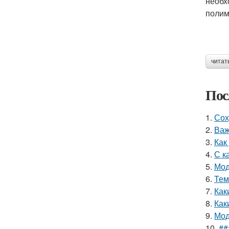
необх
полим
читат
Пос
1.
Сох
2.
Важ
3.
Как
4.
С к
5.
Мод
6.
Тем
7.
Как
8.
Как
9.
Мод
10.
##