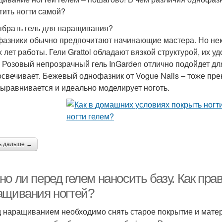
тить ногти самой?
ыбрать гель для наращивания?
азники обычно предпочитают начинающие мастера. Но нек
х лет работы. Гели Grattol обладают вязкой структурой, их 
 Розовый непрозрачный гель InGarden отлично подойдет дл
освечивает. Бежевый однофазник от Vogue Nails – тоже пре
ыравнивается и идеально моделирует ноготь.
ь дальше →
о ли перед гелем наносить базу. Как пра
ащивания ногтей?
 наращиванием необходимо снять старое покрытие и мате