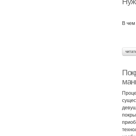
Нуж
В чем
читат
Покр
ман
Проце
сущес
девуш
покры
приоб
техно