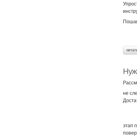
Упрос
инстр
Пошаг
читат
Нужн
Рассм
не сл
Доста
этап 
повер