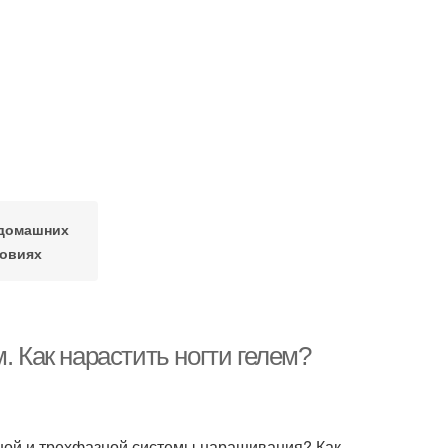
 домашних
овиях
. Как нарастить ногти гелем?
ной и трехфазной системы наращивания? Как