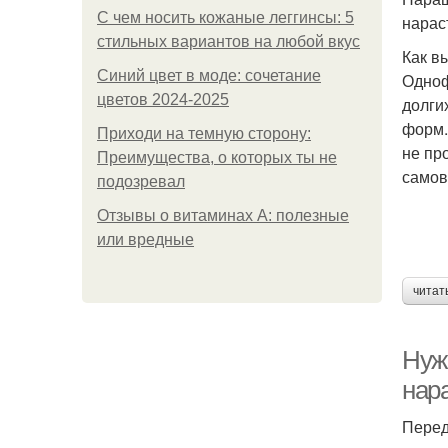
С чем носить кожаные леггинсы: 5
нарас
стильных вариантов на любой вкус
Как в
Синий цвет в моде: сочетание
Одноф
цветов 2024-2025
долги
форм.
Приходи на темную сторону:
не пр
Преимущества, о которых ты не
самов
подозревал
Отзывы о витаминах А: полезные
или вредные
читат
Нужн
нар
Перед