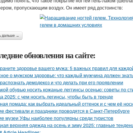
одимо понять, что такое покрытие ногтей гель-лаком (шелла
ером, пропускающим воздух. Он имеет ряд достоинств:
ь дальше →
ледние обновления на сайте:
раните здоровье вашего мужа: 5 важных правил для каждо
ное о мужском здоровье: что каждый мужчина должен знат
 распознать демодекоз и что делать при его проявлении
акой обувью носить кожаные леггинсы осенью: советы по с
а 2025: с чем носить легинсы, чтобы быть в тренде
ная помада: как выбрать идеальный оттенок и с чем её нос
ие фестивали и праздники проводятся в Санкт-Петербурге
ие музеи Уфы наиболее популярны среди туристов
ная верхняя одежда на осень и зиму 2025: главные тенден
# Article Headlines: