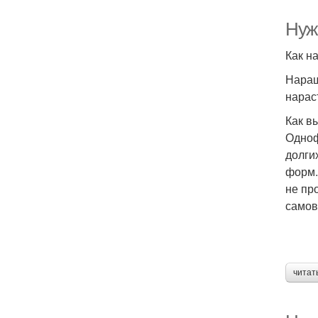
Нужн
Как н
Наращ
нарас
Как в
Одноф
долги
форм.
не пр
самов
читат