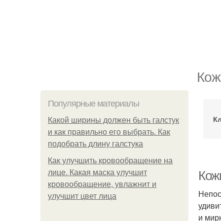
Кож
Популярные материалы
Кл
Какой ширины должен быть галстук
и как правильно его выбрать. Как
подобрать длину галстука
Как улучшить кровообращение на
лице. Какая маска улучшит
Кож
кровообращение, увлажнит и
Непос
улучшит цвет лица
удиви
и мир