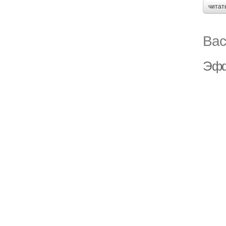
читат
Вас
Эфф