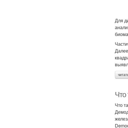
Для д
анали
биома
Части
Далее
квадр
выявл
читат
Что 
Что т
Демод
желез
Demod