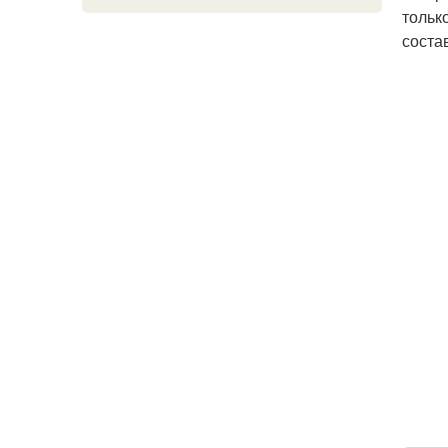
тольк
соста