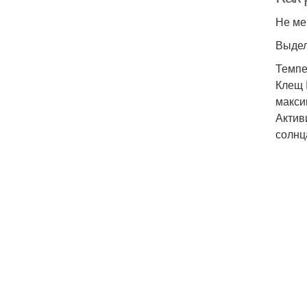
Не ме
Выдел
Темпе
Клещ 
макси
Актив
солнц