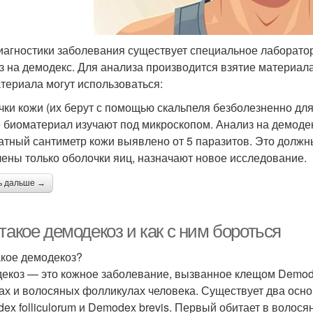
иагностики заболевания существует специальное лаборатор
з на демодекс. Для анализа производится взятие материала
териала могут использоваться:
чки кожи (их берут с помощью скальпеля безболезненно для
 биоматериал изучают под микроскопом. Анализ на демодек
атный сантиметр кожи выявлено от 5 паразитов. Это должн
ены только оболочки яиц, назначают новое исследование.
ь дальше →
такое демодекоз и как с ним бороться
акое демодекоз?
екоз — это кожное заболевание, вызванное клещом Demod
ах и волосяных фолликулах человека. Существует два осн
ex folliculorum и Demodex brevis. Первый обитает в волос