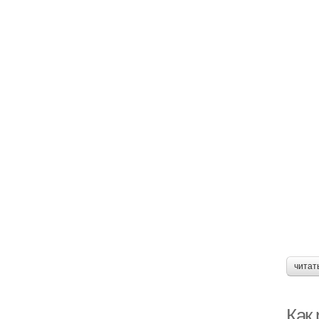
читат
Как 