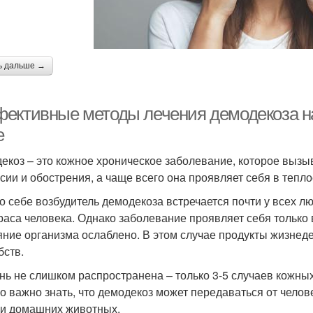
ь дальше →
ективные методы лечения демодекоза на 
е
екоз – это кожное хроническое заболевание, которое выз
сии и обострения, а чаще всего она проявляет себя в тепло
о себе возбудитель демодекоза встречается почти у всех люд
раса человека. Однако заболевание проявляет себя только 
яние организма ослаблено. В этом случае продукты жизнед
бств.
нь не слишком распространена – только 3-5 случаев кожных
о важно знать, что демодекоз может передаваться от челове
 и домашних животных.