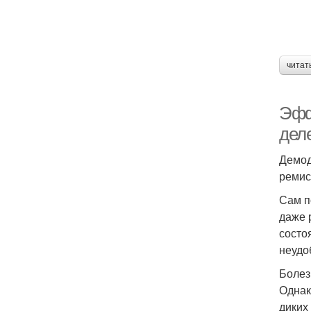
читат
Эфф
дел
Демод
ремис
Сам п
даже 
состо
неудо
Болез
Однак
диких