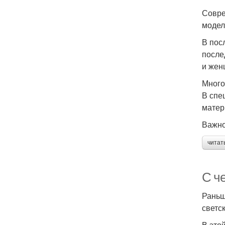
Совре
модел
В пос
после
и жен
Много
В спе
матер
Важно
читат
С ч
Раньш
светс
В это