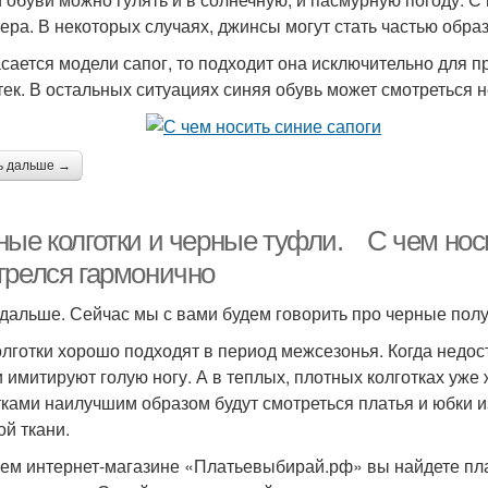
тера. В некоторых случаях, джинсы могут стать частью образ
асается модели сапог, то подходит она исключительно для пр
тек. В остальных ситуациях синяя обувь может смотреться 
ь дальше →
ные колготки и черные туфли. С чем носи
трелся гармонично
дальше. Сейчас мы с вами будем говорить про черные полу
олготки хорошо подходят в период межсезонья. Когда недост
ни имитируют голую ногу. А в теплых, плотных колготках у
тками наилучшим образом будут смотреться платья и юбки и
ой ткани.
ем интернет-магазине «Платьевыбирай.рф» вы найдете пла