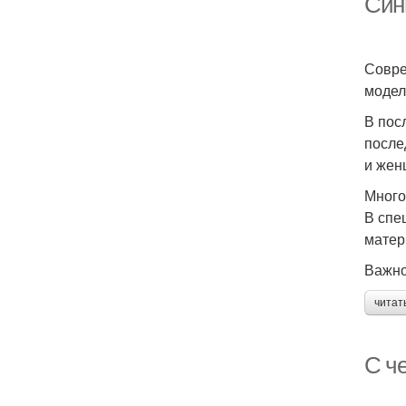
Сини
Совре
модел
В пос
после
и жен
Много
В спе
матер
Важно
читат
С ч