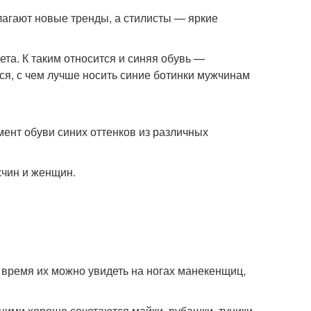
агают новые тренды, а стилисты — яркие
та. К таким относится и синяя обувь —
я, с чем лучше носить синие ботинки мужчинам
ент обуви синих оттенков из различных
жчин и женщин.
 время их можно увидеть на ногах манекенщиц,
 ними хорошо сочетаются майки, рубашки, туники