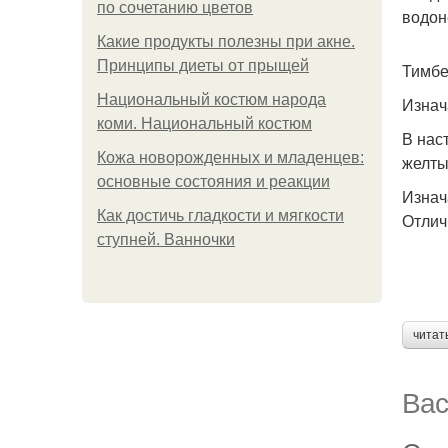
по сочетанию цветов
водон
Какие продукты полезны при акне.
Принципы диеты от прыщей
Тимбе
Национальный костюм народа
Изнач
коми. Национальный костюм
В нас
Кожа новорожденных и младенцев:
желты
основные состояния и реакции
Изнач
Как достичь гладкости и мягкости
Отлич
ступней. Ванночки
читат
Вас