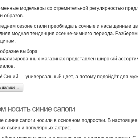
менные модельеры со стремительной регулярностью предл
и образов.
леднем сезоне стали преобладать сочные и насыщенные цве
дняя модная тенденция осенне-зимнего периода. Разберемс
щинам.
образие выбора
циализированных магазинах представлен широкий ассортим
иалов.
! Синий — универсальный цвет, а потому подойдёт для му
ь дальше →
ем носить синие сапоги
е синие сапоги носили в основном подростки. В настоящее
ких львиц и популярных актрис.
й обуви можно гулять и в солнечную, и пасмурную погоду. С