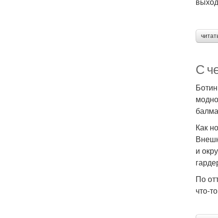
выход
читат
С че
Ботин
модно
балма
Как н
Внешн
и окр
гарде
По от
что-т