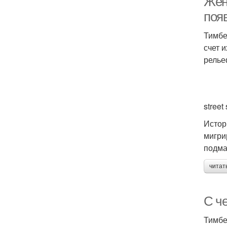
Жен
поя
Тимбе
счет 
релье
street 
Истор
мигри
подма
читат
С ч
Тимбе