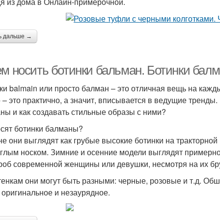
я из дома в Онлайн-примерочной.
ь дальше →
м носить ботинки бальман. Ботинки балма
ки balmain или просто балман – это отличная вещь на кажды
 – это практично, а значит, вписывается в ведущие тренды.
ны и как создавать стильные образы с ними?
осят ботинки балманы?
е они выглядят как грубые высокие ботинки на тракторно
углым носком. Зимние и осенние модели выглядят примерно
роб современной женщины или девушки, несмотря на их бр
тенкам они могут быть разными: черные, розовые и т.д. О
о оригинальное и незаурядное.