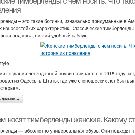
ские тимберленды с чем носить. Что так
вления
рленды – это такие ботинки, изначально придуманные в Ам
их износостойких характеристик. Классические тимберленды 
фная подошва, низкий удобный каблук.
style
ия создания легендарной обуви начинается в 1918 году, к
ровал из Одессы в Штаты, где уже с юношеских лет был вы
стерьем.
ь дальше →
ем носят тимберленды женские. Какому с
рленды — абсолютно универсальная обувь. Они подходят п