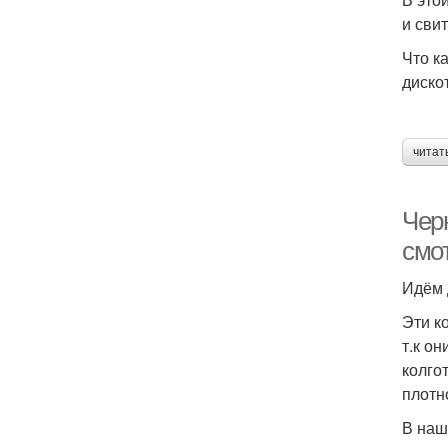
и сви
Что к
диско
читат
Чер
смо
Идём 
Эти к
т.к о
колго
плотн
В наш