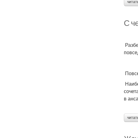
читат
С ч
Разбе
повсе
Повсе
Наибо
сочет
в анс
читат