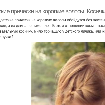
ские прически на короткие волосы. Косич
 детские прически на короткие волосы обойдутся без плетен
пкие, а их длина не ниже плеч. В этом отношении косы – на
вательную косичку, мило торчащую у детского личика, или 
е пучка?