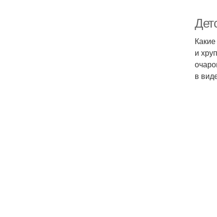
Дет
Какие
и хру
очаро
в вид