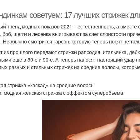
ндинкам советуем: 17 лучших стрижек дл
ый тренд модных показов 2021 – естественность, а вместе с
, боб, шегги и лесенка выигрывают за счет слоистости прич
. Необычно смотрится гарсон, которую теперь носят не толь
т из прошлого передают стрижки рапсодия, итальянка, дебю
ными еще в 80-е и 90-е. А теперь наносят настоящий удар 
мых разных и стильных стрижек на средние волосы, которы
ая стрижка «каскад» на средние волосы
о: модная женская стрижка с эффектом суперобъема