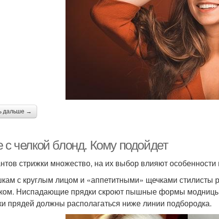
ь дальше →
 с челкой блонд. Кому подойдет
нтов стрижки множество, на их выбор влияют особенности
кам с круглым лицом и «аппетитными» щечками стилисты 
ком. Ниспадающие прядки скроют пышные формы модницы. 
ки прядей должны располагаться ниже линии подбородка.