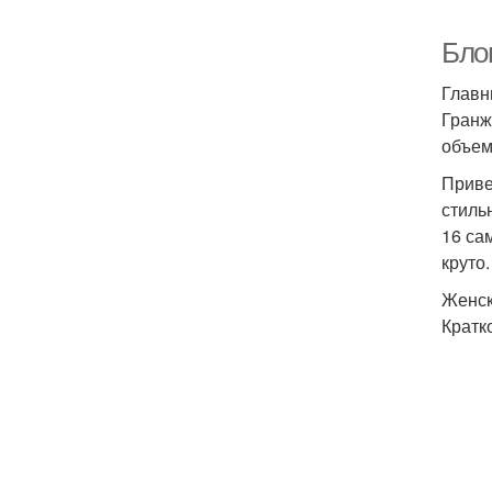
Бло
Главн
Гранж
объем
Приве
стиль
16 са
круто.
Женск
Кратк