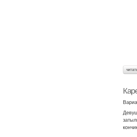
читат
Каре
Вариа
Девуш
затыл
кончи