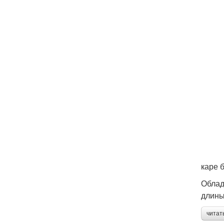
каре 
Облад
длины
читат