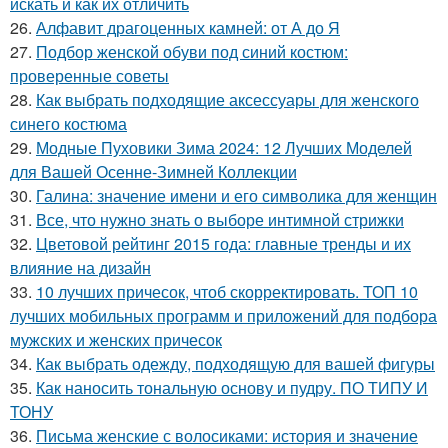
искать и как их отличить
26.
Алфавит драгоценных камней: от А до Я
27.
Подбор женской обуви под синий костюм:
проверенные советы
28.
Как выбрать подходящие аксессуары для женского
синего костюма
29.
Модные Пуховики Зима 2024: 12 Лучших Моделей
для Вашей Осенне-Зимней Коллекции
30.
Галина: значение имени и его символика для женщин
31.
Все, что нужно знать о выборе интимной стрижки
32.
Цветовой рейтинг 2015 года: главные тренды и их
влияние на дизайн
33.
10 лучших причесок, чтоб скорректировать. ТОП 10
лучших мобильных программ и приложений для подбора
мужских и женских причесок
34.
Как выбрать одежду, подходящую для вашей фигуры
35.
Как наносить тональную основу и пудру. ПО ТИПУ И
ТОНУ
36.
Письма женские с волосиками: история и значение