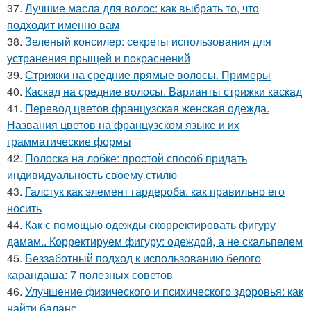
37.
Лучшие масла для волос: как выбрать то, что
подходит именно вам
38.
Зеленый консилер: секреты использования для
устранения прыщей и покраснений
39.
Стрижки на средние прямые волосы. Примеры
40.
Каскад на средние волосы. Варианты стрижки каскад
41.
Перевод цветов французская женская одежда.
Названия цветов на французском языке и их
грамматические формы
42.
Полоска на лобке: простой способ придать
индивидуальность своему стилю
43.
Галстук как элемент гардероба: как правильно его
носить
44.
Как с помощью одежды скорректировать фигуру
дамам.. Корректируем фигуру: одеждой, а не скальпелем
45.
Беззаботный подход к использованию белого
карандаша: 7 полезных советов
46.
Улучшение физического и психического здоровья: как
найти баланс