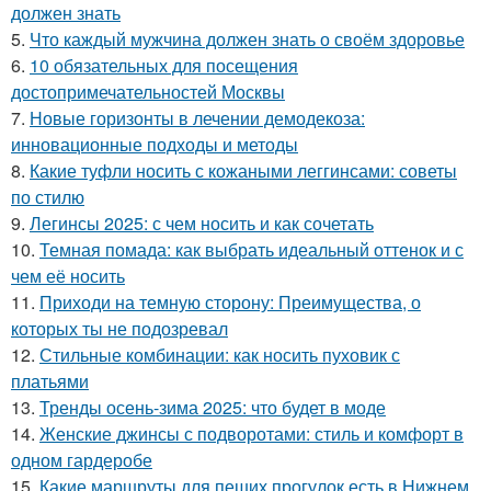
должен знать
5.
Что каждый мужчина должен знать о своём здоровье
6.
10 обязательных для посещения
достопримечательностей Москвы
7.
Новые горизонты в лечении демодекоза:
инновационные подходы и методы
8.
Какие туфли носить с кожаными леггинсами: советы
по стилю
9.
Легинсы 2025: с чем носить и как сочетать
10.
Темная помада: как выбрать идеальный оттенок и с
чем её носить
11.
Приходи на темную сторону: Преимущества, о
которых ты не подозревал
12.
Стильные комбинации: как носить пуховик с
платьями
13.
Тренды осень-зима 2025: что будет в моде
14.
Женские джинсы с подворотами: стиль и комфорт в
одном гардеробе
15.
Какие маршруты для пеших прогулок есть в Нижнем