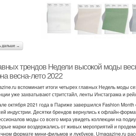
ь дальше →
лавных трендов Недели высокой моды весн
на весна-лето 2022
zine.ru вспоминает итоги четырех главных Недель моды сез
нции уже захватывают стритстайл, ленты Инстаграма и ре
але октября 2021 года в Париже завершился Fashion Month 
сей индустрии. Десятки брендов вернулись к офлайн-формат
ссионалов моды со всего мира увидеть коллекции на подиу
орые марки воздержались от живых мероприятий и продемо
чном формате мини-фильмов и лукбуков. Umagazine.ru рас