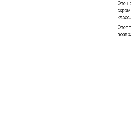
Это н
скром
класс
Этот 
возвр