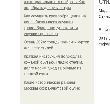
Сти
и как правильно его выбрать. Как
подобрать длину галстука
Мода 
Стиль
Как улучшить кровообращение на
лице. Какая маска улучшит
кровообращение, увлажнит и
Если 
улучшит цвет лица
Завыш
Осень 2024: тренды женских курток
сафар
для всех стилей
Краткая инструкция по уходу за
кожаной обувью. Гладко стелим,
долго носим: уход за обувью из
гладкой кожи
Какие исторические районы
Москвы сохраняют свой облик