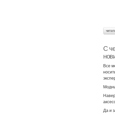
читат
С че
нов
Все м
носит
экспе
Модны
Навер
аксес
Да и 