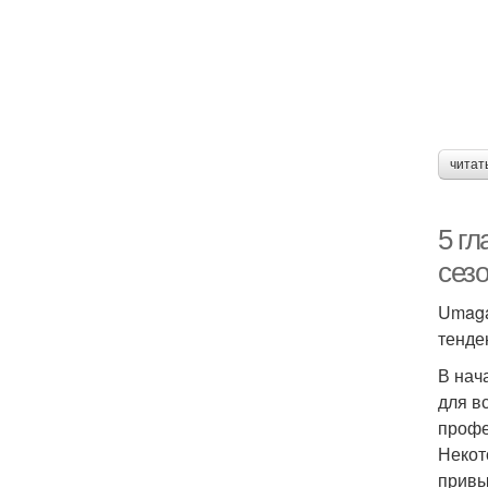
читат
5 г
сезо
Umaga
тенде
В нач
для в
профе
Некот
привы