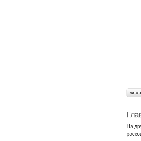
читат
Гла
На др
роско