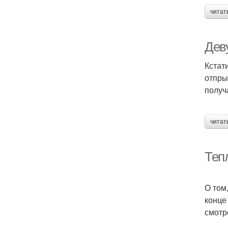
читат
Дев
Кстат
отпры
получ
читат
Теп
О том
конце
смотр