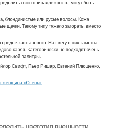
пределить свою принадлежность, могут быть
жа, блондинистые или русые волосы. Кожа
е щечки. Такому типу тяжело загорать, вместо
о средне-каштанового. На свету в них заметна
едово-каряя. Категорически не подходят очень
астельной палитры.
Тейлор Свифт, Пьер Ришар, Евгений Плющенко,
ределить цветотип внешности