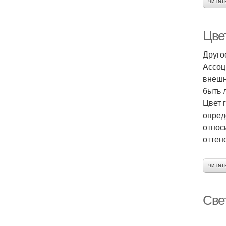
читат
Цве
Друго
Ассоц
внешн
быть 
Цвет 
опред
относ
оттен
читат
Све