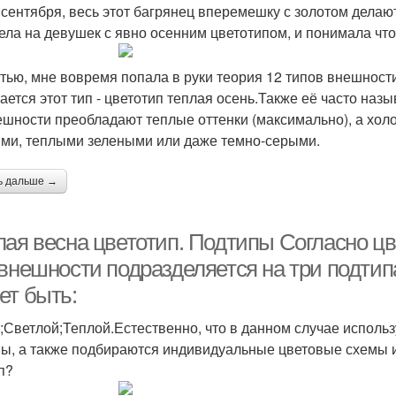
 сентября, весь этот багрянец вперемешку с золотом делают
ела на девушек с явно осенним цветотипом, и понимала что
стью, мне вовремя попала в руки теория 12 типов внешности
ается этот тип - цветотип теплая осень.Также её часто на
ешности преобладают теплые оттенки (максимально), а холо
ими, теплыми зелеными или даже темно-серыми.
ь дальше →
лая весна цветотип. Подтипы Согласно ц
 внешности подразделяется на три подти
ет быть:
;Светлой;Теплой.Естественно, что в данном случае использ
ы, а также подбираются индивидуальные цветовые схемы и
п?