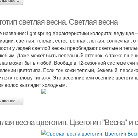
ь дальше →
тотип светлая весна. Светлая весна
е название: light spring Характеристики колорита: ведуща
иации: светлая, теплая, естественная, легкая, солнечная,
ости у людей светлой весны преобладают светлые и теплые
любым. Даже может быть пепельный оттенок. А также пшени
глаз может быть любой. Вообще в 12-сезонной системе счита
елении цветотипа. Если тон кожи теплый, бежевый, персико
ится к теплому типажу. Это весенние или осенние цветотипы
ок волос выглядит холодным.
ь дальше →
тлая весна цветотип. Цветотип "Весна" и