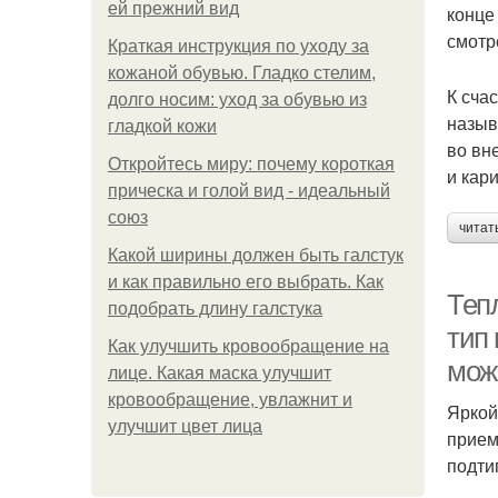
ей прежний вид
конце
смотр
Краткая инструкция по уходу за
кожаной обувью. Гладко стелим,
К сча
долго носим: уход за обувью из
назыв
гладкой кожи
во вн
Откройтесь миру: почему короткая
и кар
прическа и голой вид - идеальный
союз
читат
Какой ширины должен быть галстук
и как правильно его выбрать. Как
Теп
подобрать длину галстука
тип
Как улучшить кровообращение на
мож
лице. Какая маска улучшит
кровообращение, увлажнит и
Яркой
улучшит цвет лица
прием
подти