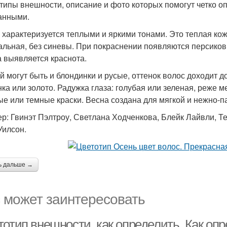
типы внешности, описание и фото которых помогут четко о
анными.
 характеризуется теплыми и яркими тонами. Это теплая ко
альная, без синевы. При покраснении появляются персиковы
а выявляется краснота.
й могут быть и блондинки и русые, оттенок волос доходит д
ка или золото. Радужка глаза: голубая или зеленая, реже м
ые или темные краски. Весна создана для мягкой и нежно-п
р: Гвинэт Пэлтроу, Светлана Ходченкова, Блейк Лайвли, 
Уилсон.
ь дальше →
 может заинтересовать
тотип внешности, как определить. Как оп