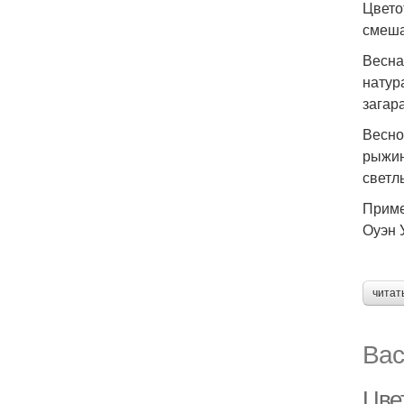
Цвето
смеш
Весна
натур
загар
Весно
рыжин
светл
Приме
Оуэн 
читат
Вас
Цве