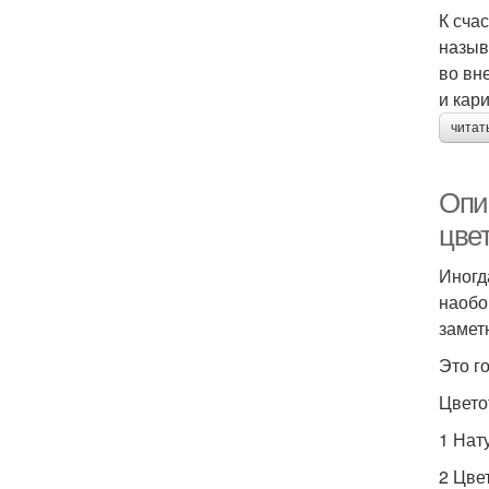
К сча
назыв
во вн
и кар
читат
Опи
цве
Иногд
наобо
замет
Это г
Цвето
1 Нат
2 Цвет