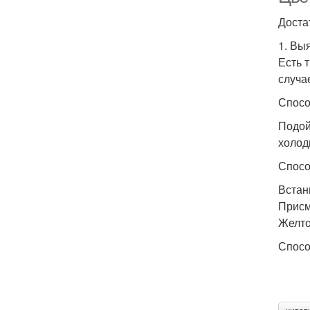
Доста
1. Вы
Есть 
случа
Спосо
Подой
холод
Спосо
Встан
Присм
Желто
Спосо