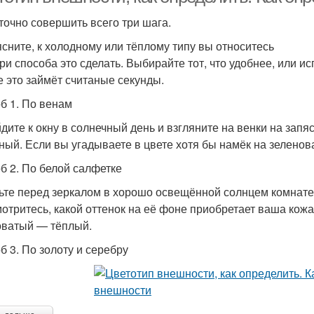
точно совершить всего три шага.
ясните, к холодному или тёплому типу вы относитесь
три способа это сделать. Выбирайте тот, что удобнее, или 
е это займёт считаные секунды.
б 1. По венам
дите к окну в солнечный день и взгляните на венки на запя
ный. Если вы угадываете в цвете хотя бы намёк на зеленов
б 2. По белой салфетке
ьте перед зеркалом в хорошо освещённой солнцем комнате 
отритесь, какой оттенок на её фоне приобретает ваша кож
ватый — тёплый.
б 3. По золоту и серебру