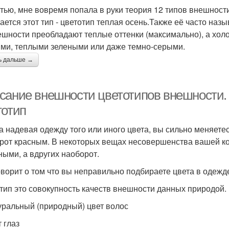
стью, мне вовремя попала в руки теория 12 типов внешности
ается этот тип - цветотип теплая осень.Также её часто на
ешности преобладают теплые оттенки (максимально), а холо
ими, теплыми зелеными или даже темно-серыми.
ь дальше →
сание внешности цветотипов внешности. 
тотип
а надевая одежду того или иного цвета, вы сильно меняете
рот красным. В некоторых вещах несовершенства вашей ко
ными, а вдругих наоборот.
оворит о том что вы неправильно подбираете цвета в одеж
тип это совокупность качеств внешности данных природой.
уральный (природный) цвет волос
 глаз