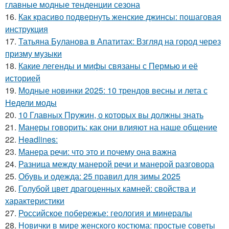
главные модные тенденции сезона
16.
Как красиво подвернуть женские джинсы: пошаговая
инструкция
17.
Татьяна Буланова в Апатитах: Взгляд на город через
призму музыки
18.
Какие легенды и мифы связаны с Пермью и её
историей
19.
Модные новинки 2025: 10 трендов весны и лета с
Недели моды
20.
10 Главных Пружин, о которых вы должны знать
21.
Манеры говорить: как они влияют на наше общение
22.
Headlines:
23.
Манера речи: что это и почему она важна
24.
Разница между манерой речи и манерой разговора
25.
Обувь и одежда: 25 правил для зимы 2025
26.
Голубой цвет драгоценных камней: свойства и
характеристики
27.
Российское побережье: геология и минералы
28.
Новички в мире женского костюма: простые советы