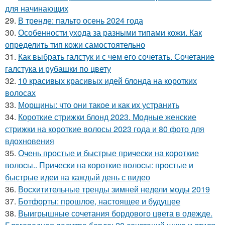
для начинающих
29.
В тренде: пальто осень 2024 года
30.
Особенности ухода за разными типами кожи. Как
определить тип кожи самостоятельно
31.
Как выбрать галстук и с чем его сочетать. Сочетание
галстука и рубашки по цвету
32.
10 красивых красивых идей блонда на коротких
волосах
33.
Морщины: что они такое и как их устранить
34.
Короткие стрижки блонд 2023. Модные женские
стрижки на короткие волосы 2023 года и 80 фото для
вдохновения
35.
Очень простые и быстрые прически на короткие
волосы.. Прически на короткие волосы: простые и
быстрые идеи на каждый день с видео
36.
Восхитительные тренды зимней недели моды 2019
37.
Ботфорты: прошлое, настоящее и будущее
38.
Выигрышные сочетания бордового цвета в одежде.