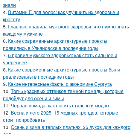
знали
4.
Витамин Е для волос: как улучшить их здоровье и
красоту
5.
Главные правила мужского здоровья: что нужно знать
каждому мужчине
6.
Какие современные архитектурные проекты
появились в Ульяновске в последние годы
7.
5 правил мужского здоровья: как стать сильнее и
увереннее
8.
Какие современные архитектурные проекты были
реализованы в последние годы
9.
Какие интересные факты о экономике Сургута
10.
Топ-5 красивых оттенков темной помады, которые
подойдут для осени и зимы
11.
Черная помада: как носить стильно и модно
12.
Весна и лето 2025: 15 модных трендов, которые
стоит попробовать
13.
Осень и зима в теплых платьях: 25 луков для каждого