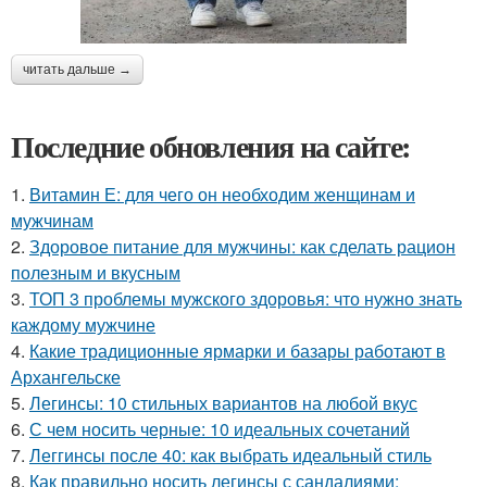
читать дальше →
Последние обновления на сайте:
1.
Витамин Е: для чего он необходим женщинам и
мужчинам
2.
Здоровое питание для мужчины: как сделать рацион
полезным и вкусным
3.
ТОП 3 проблемы мужского здоровья: что нужно знать
каждому мужчине
4.
Какие традиционные ярмарки и базары работают в
Архангельске
5.
Легинсы: 10 стильных вариантов на любой вкус
6.
С чем носить черные: 10 идеальных сочетаний
7.
Леггинсы после 40: как выбрать идеальный стиль
8.
Как правильно носить легинсы с сандалиями: