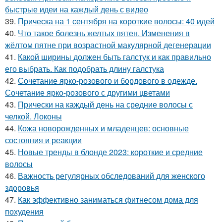
быстрые идеи на каждый день с видео
39.
Прическа на 1 сентября на короткие волосы: 40 идей
40.
Что такое болезнь желтых пятен. Изменения в
жёлтом пятне при возрастной макулярной дегенерации
41.
Какой ширины должен быть галстук и как правильно
его выбрать. Как подобрать длину галстука
42.
Сочетание ярко-розового и бордового в одежде.
Сочетание ярко-розового с другими цветами
43.
Прически на каждый день на средние волосы с
челкой. Локоны
44.
Кожа новорожденных и младенцев: основные
состояния и реакции
45.
Новые тренды в блонде 2023: короткие и средние
волосы
46.
Важность регулярных обследований для женского
здоровья
47.
Как эффективно заниматься фитнесом дома для
похудения