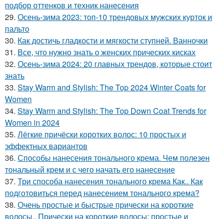
подбор оттенков и техник нанесения
29.
Осень-зима 2023: топ-10 трендовых мужских курток и
пальто
30.
Как достичь гладкости и мягкости ступней. Ванночки
31.
Все, что нужно знать о женских прических кисках
32.
Осень-зима 2024: 20 главных трендов, которые стоит
знать
33.
Stay Warm and Stylish: The Top 2024 Winter Coats for
Women
34.
Stay Warm and Stylish: The Top Down Coat Trends for
Women in 2024
35.
Лёгкие причёски коротких волос: 10 простых и
эффектных вариантов
36.
Способы нанесения тонального крема. Чем полезен
тональный крем и с чего начать его нанесение
37.
Три способа нанесения тонального крема Как.. Как
подготовиться перед нанесением тонального крема?
38.
Очень простые и быстрые прически на короткие
волосы.. Прически на короткие волосы: простые и