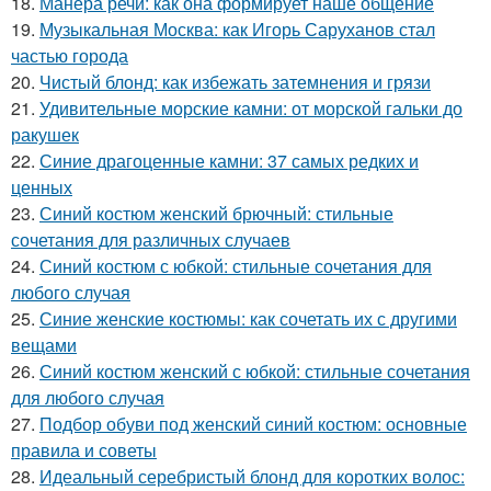
18.
Манера речи: как она формирует наше общение
19.
Музыкальная Москва: как Игорь Саруханов стал
частью города
20.
Чистый блонд: как избежать затемнения и грязи
21.
Удивительные морские камни: от морской гальки до
ракушек
22.
Синие драгоценные камни: 37 самых редких и
ценных
23.
Синий костюм женский брючный: стильные
сочетания для различных случаев
24.
Синий костюм с юбкой: стильные сочетания для
любого случая
25.
Синие женские костюмы: как сочетать их с другими
вещами
26.
Синий костюм женский с юбкой: стильные сочетания
для любого случая
27.
Подбор обуви под женский синий костюм: основные
правила и советы
28.
Идеальный серебристый блонд для коротких волос: