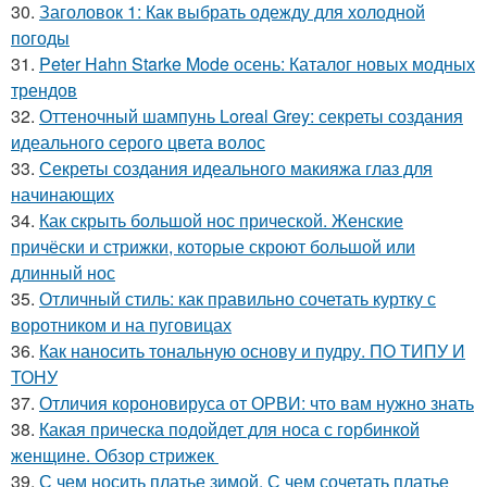
30.
Заголовок 1: Как выбрать одежду для холодной
погоды
31.
Peter Hahn Starke Mode осень: Каталог новых модных
трендов
32.
Оттеночный шампунь Loreal Grey: секреты создания
идеального серого цвета волос
33.
Секреты создания идеального макияжа глаз для
начинающих
34.
Как скрыть большой нос прической. Женские
причёски и стрижки, которые скроют большой или
длинный нос
35.
Отличный стиль: как правильно сочетать куртку с
воротником и на пуговицах
36.
Как наносить тональную основу и пудру. ПО ТИПУ И
ТОНУ
37.
Отличия короновируса от ОРВИ: что вам нужно знать
38.
Какая прическа подойдет для носа с горбинкой
женщине. Обзор стрижек
39.
С чем носить платье зимой. С чем сочетать платье