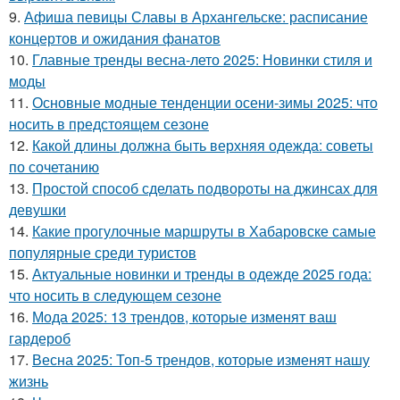
9.
Афиша певицы Славы в Архангельске: расписание
концертов и ожидания фанатов
10.
Главные тренды весна-лето 2025: Новинки стиля и
моды
11.
Основные модные тенденции осени-зимы 2025: что
носить в предстоящем сезоне
12.
Какой длины должна быть верхняя одежда: советы
по сочетанию
13.
Простой способ сделать подвороты на джинсах для
девушки
14.
Какие прогулочные маршруты в Хабаровске самые
популярные среди туристов
15.
Актуальные новинки и тренды в одежде 2025 года:
что носить в следующем сезоне
16.
Мода 2025: 13 трендов, которые изменят ваш
гардероб
17.
Весна 2025: Топ-5 трендов, которые изменят нашу
жизнь