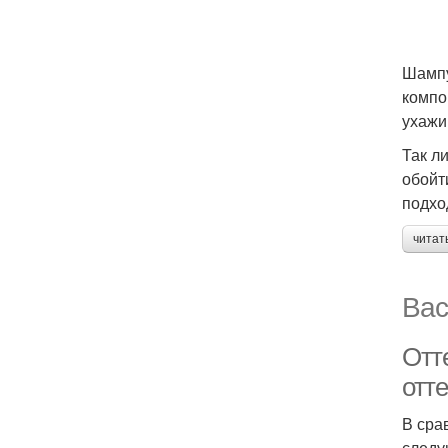
Шампу
компо
ухажи
Так л
обойт
подхо
читат
Вас
Отт
отт
В сра
следу