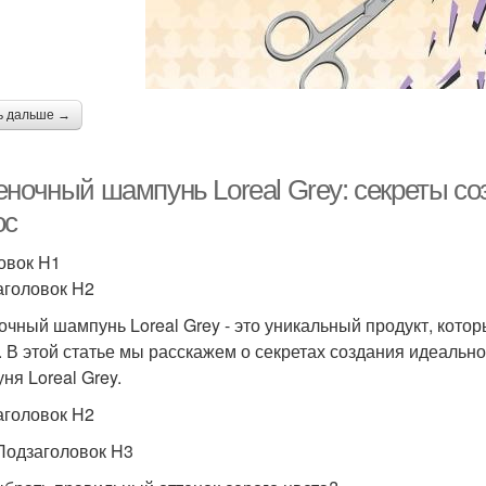
ь дальше →
еночный шампунь Loreal Grey: секреты со
ос
овок H1
аголовок H2
очный шампунь Loreal Grey - это уникальный продукт, кото
. В этой статье мы расскажем о секретах создания идеальн
ня Loreal Grey.
аголовок H2
Подзаголовок H3