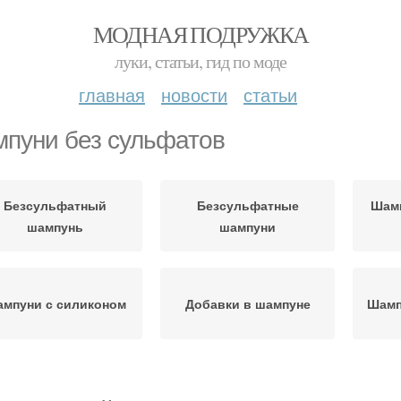
МОДНАЯ ПОДРУЖКА
луки, статьи, гид по моде
главная
новости
статьи
пуни без сульфатов
Безсульфатный
Безсульфатные
Шам
шампунь
шампуни
мпуни с силиконом
Добавки в шампуне
Шамп
ампунь для волос