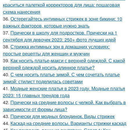
краситься палеткой корректоров для лица: пошаговая
схема нанесения
36.
Остерегайтесь интимных стрижек в зоне бикини: 10
важных факторов, которые нужно знать
37.
Прически в школу для подростков. Прически на 1
сентября для девочек 2023: 250+ фото лучших идей
38.
Стрижка интимных зон в домашних условиях:
простые рецепты для женщин и мужчин
39.
Как носить платье-макси с верхней одеждой. С какой
верхней одеждой носить длинное платье?
40.
С чем носить платье зимой. С чем сочетать платье
зимой: стилист поделилась советами
41.
Модные женские платья в 2023 году. Модные платья
2023: 15 главных трендов года
42.
Прически на средние волосы с челкой. Как выбрать в
зависимости от формы лица?
43.
Прически для модных блондинок. Виды стрижек
44.
Каскад на средние волосы. Варианты стрижки каскад