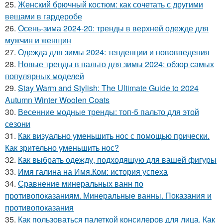
25.
Женский брючный костюм: как сочетать с другими
вещами в гардеробе
26.
Осень-зима 2024-20: тренды в верхней одежде для
мужчин и женщин
27.
Одежда для зимы 2024: тенденции и нововведения
28.
Новые тренды в пальто для зимы 2024: обзор самых
популярных моделей
29.
Stay Warm and Stylish: The Ultimate Guide to 2024
Autumn Winter Woolen Coats
30.
Весенние модные тренды: топ-5 пальто для этой
сезони
31.
Как визуально уменьшить нос с помощью прически.
Как зрительно уменьшить нос?
32.
Как выбрать одежду, подходящую для вашей фигуры
33.
Имя галина на Имя.Ком: история успеха
34.
Сравнение минеральных ванн по
противопоказаниям. Минеральные ванны. Показания и
противопоказания
35.
Как пользоваться палеткой консилеров для лица. Как