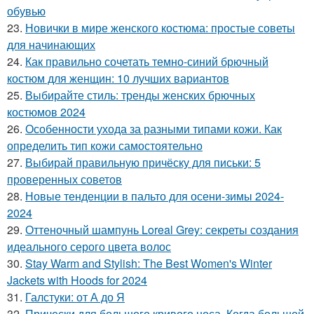
обувью
23.
Новички в мире женского костюма: простые советы
для начинающих
24.
Как правильно сочетать темно-синий брючный
костюм для женщин: 10 лучших вариантов
25.
Выбирайте стиль: тренды женских брючных
костюмов 2024
26.
Особенности ухода за разными типами кожи. Как
определить тип кожи самостоятельно
27.
Выбирай правильную причёску для письки: 5
проверенных советов
28.
Новые тенденции в пальто для осени-зимы 2024-
2024
29.
Оттеночный шампунь Loreal Grey: секреты создания
идеального серого цвета волос
30.
Stay Warm and Stylish: The Best Women's Winter
Jackets with Hoods for 2024
31.
Галстуки: от А до Я
32.
Прически для большого кривого носа. Когда большой