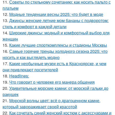
11.
Советы по стильному сочетанию: как носить пальто с
платьем
12.
Модные тенденции весны 2025: что будет в моде
13.
Джинсы женские летние мом бананы с подворотом:
стиль и комфорт в каждой детали
14.
Широкие джинсы: модный и комфортный выбор для
женщин
15.
Какие лучшие спорткомплексы и стадионы Москвы
16.
Самые горячие тренды холодного сезона 2025: что
носить и как выглядеть модно
17.
Какие необычные музеи есть в Красноярске, и чем
они привлекают посетителей
18.
Headlines:
19.
Что говорит о человеке его манера общения
20.
Удивительные морские камни: от морской гальки до
ракушек
21.
Морской волны цвет: всё о драгоценном камне,
который завораживает своей красотой
22.
Как сочетать синий женский костюм с аксессуарами и