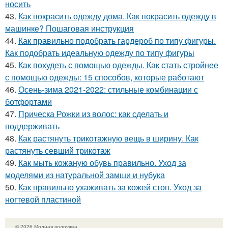
носить
43.
Как покрасить одежду дома. Как покрасить одежду в
машинке? Пошаговая инструкция
44.
Как правильно подобрать гардероб по типу фигуры.
Как подобрать идеальную одежду по типу фигуры
45.
Как похудеть с помощью одежды. Как стать стройнее
с помощью одежды: 15 способов, которые работают
46.
Осень-зима 2021-2022: стильные комбинации с
ботфортами
47.
Прическа Рожки из волос: как сделать и
поддерживать
48.
Как растянуть трикотажную вещь в ширину. Как
растянуть севший трикотаж
49.
Как мыть кожаную обувь правильно. Уход за
моделями из натуральной замши и нубука
50.
Как правильно ухаживать за кожей стоп. Уход за
ногтевой пластиной
© 2026 Модная подружка