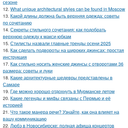
сезоне
12.
What unique architectural styles can be found in Moscow
13.
Какой длины должна быть верхняя одежда: советы
по сочетанию
14.
Секреты стильного сочетания: как подобрать
верхнюю одежду к макси-юбкам
15.
Стилисты назвали главные тренды осени 2025
16.
Как сделать подвороты на широких джинсах: простая
инструкция
17.
Как стильно носить женские джинсы с отворотами 36
размера: советы и луки
18.
Какие архитектурные шедевры представлены в
Самаре
19.
Где можно хорошо отдохнуть в Мурманске летом
20.
Какие легенды и мифы связаны с Пермью и её
историей
21.
Что такое манера речи? Узнайте, как она влияет на
вашу коммуникацию
22.
Любэ в Новосибирске: полная афиша концертов