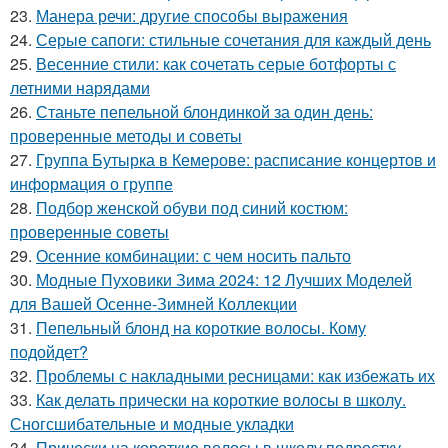
23.
Манера речи: другие способы выражения
24.
Серые сапоги: стильные сочетания для каждый день
25.
Весенние стили: как сочетать серые ботфорты с
летними нарядами
26.
Станьте пепельной блондинкой за один день:
проверенные методы и советы
27.
Группа Бутырка в Кемерове: расписание концертов и
информация о группе
28.
Подбор женской обуви под синий костюм:
проверенные советы
29.
Осенние комбинации: с чем носить пальто
30.
Модные Пуховики Зима 2024: 12 Лучших Моделей
для Вашей Осенне-Зимней Коллекции
31.
Пепельный блонд на короткие волосы. Кому
подойдет?
32.
Проблемы с накладными ресницами: как избежать их
33.
Как делать прически на короткие волосы в школу.
Сногсшибательные и модные укладки
34.
Прически на короткие волосы в школу подростку.