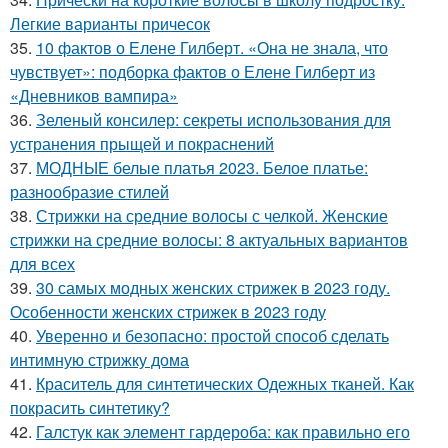
Легкие варианты причесок
35.
10 фактов о Елене Гилберт. «Она не знала, что
чувствует»: подборка фактов о Елене Гилберт из
«Дневников вампира»
36.
Зеленый консилер: секреты использования для
устранения прыщей и покраснений
37.
МОДНЫЕ белые платья 2023. Белое платье:
разнообразие стилей
38.
Стрижки на средние волосы с челкой. Женские
стрижки на средние волосы: 8 актуальных вариантов
для всех
39.
30 самых модных женских стрижек в 2023 году.
Особенности женских стрижек в 2023 году
40.
Уверенно и безопасно: простой способ сделать
интимную стрижку дома
41.
Краситель для синтетических Одежных тканей. Как
покрасить синтетику?
42.
Галстук как элемент гардероба: как правильно его