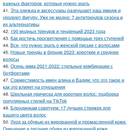
важных факторов, которые нужно знать
41.
Эта одежда и аксессуары разрушают наш имидж и
уродуют фигуру. Уже не модно: 7 антитрендов сезона и
их альтернативы
42.
100 модных трендов и тенденций 2023 года
43.
Как достичь просветления с помощью трех ступеней
44.
Все, что нужно знать о женской письке с волосами
45.
Новые тренды в блонде 2023: короткие и средние
волосы
46.
Осень-зима 2021-2022: стильные комбинации с
ботфортами
47.
Совместимость имен алина и Вадим: что это такое и
как это влияет на отношения
48.
Школьная прическа для коротких волос: подборка
популярных стилей на TikTok
49.
Блондинкам советуем: 17 лучших стрижек для
вашего цвета волос
50.
Уход за обувью из жированной и промасленной кожи.
Очищение и питание обуви из жированной кожи