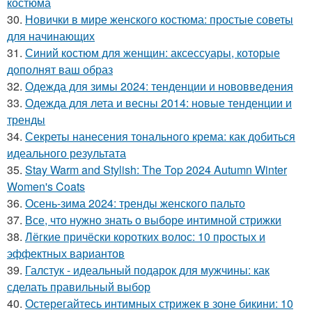
костюма
30.
Новички в мире женского костюма: простые советы
для начинающих
31.
Синий костюм для женщин: аксессуары, которые
дополнят ваш образ
32.
Одежда для зимы 2024: тенденции и нововведения
33.
Одежда для лета и весны 2014: новые тенденции и
тренды
34.
Секреты нанесения тонального крема: как добиться
идеального результата
35.
Stay Warm and Stylish: The Top 2024 Autumn Winter
Women's Coats
36.
Осень-зима 2024: тренды женского пальто
37.
Все, что нужно знать о выборе интимной стрижки
38.
Лёгкие причёски коротких волос: 10 простых и
эффектных вариантов
39.
Галстук - идеальный подарок для мужчины: как
сделать правильный выбор
40.
Остерегайтесь интимных стрижек в зоне бикини: 10