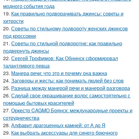
модного события года
19.
Как правильно подворачивать джинсы: советы и
хитрости
20.
Советы по стильному подвороту женских джинсов
под кроссовки
21.
Советы по стильной подворотне: как правильно
подвернуть джинсы
22.
Сергей Трофимов: Как Обнинск сформировал
талантливого певца
23.
Манера речи: что это и почему она важна
24.
Заговоры и жесты: как понимать людей без слов
25.
Разница между манерой речи и манерой разговора
26.
Сделай свое окрашивание волос самостоятельно с
помощью бытовых красителей
27.
Оркестр CAGMO Брянск: международные проекты и
сотрудничества
28.
Алфавит драгоценных камней: от А до Я
29.
Как выбрать аксессуары для синего брючного