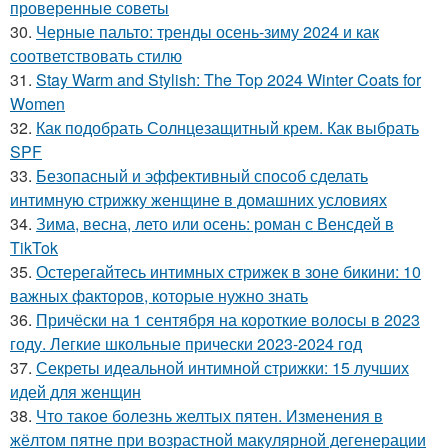
проверенные советы
30.
Черные пальто: тренды осень-зиму 2024 и как
соответствовать стилю
31.
Stay Warm and Stylish: The Top 2024 Winter Coats for
Women
32.
Как подобрать Солнцезащитный крем. Как выбрать
SPF
33.
Безопасный и эффективный способ сделать
интимную стрижку женщине в домашних условиях
34.
Зима, весна, лето или осень: роман с Венсдей в
TikTok
35.
Остерегайтесь интимных стрижек в зоне бикини: 10
важных факторов, которые нужно знать
36.
Причёски на 1 сентября на короткие волосы в 2023
году. Легкие школьные прически 2023-2024 год
37.
Секреты идеальной интимной стрижки: 15 лучших
идей для женщин
38.
Что такое болезнь желтых пятен. Изменения в
жёлтом пятне при возрастной макулярной дегенерации