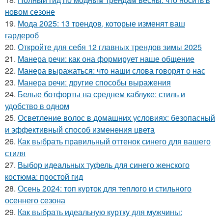
новом сезоне
19.
Мода 2025: 13 трендов, которые изменят ваш
гардероб
20.
Откройте для себя 12 главных трендов зимы 2025
21.
Манера речи: как она формирует наше общение
22.
Манера выражаться: что наши слова говорят о нас
23.
Манера речи: другие способы выражения
24.
Белые ботфорты на среднем каблуке: стиль и
удобство в одном
25.
Осветление волос в домашних условиях: безопасный
и эффективный способ изменения цвета
26.
Как выбрать правильный оттенок синего для вашего
стиля
27.
Выбор идеальных туфель для синего женского
костюма: простой гид
28.
Осень 2024: топ курток для теплого и стильного
осеннего сезона
29.
Как выбрать идеальную куртку для мужчины: