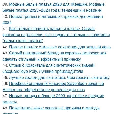
39.
Модные белые платья 2023 для Женщин. Модные
белые платья 2023–2024 года: тенденции и новинки
40.
Новые тренды в интимных стрижках для женщин
2024
41.
Как стильно сочетать пальто и платье. Самая
красивая пара осени: как создавать стильные сочетания
"пальто плюс платье"
42.
Платье-пальто: стильные сочетания для каждый день
43.
Серый платиновый блонд на коротких волосах: как
сделать стильный и эффектный прическу
44.
Отзыв о Краситель для синтетических тканей
Jacquard Idye Poly. Лучшие производители
45.
Лучшие краски для синтетики. Чем красить синтетику
46.
Профессиональный консилер Seventeen зеленый
Anticernes: эффективное решение для глаз
47.
Новые тренды в блонде 2023: короткие и средние
волосы
48.
Пожелтение кожи: основные причины и методы
лечения