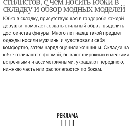
стилистов, с чем носить юбки в
складку и обзор модных моделей
Юбка в складку, присутствующая в гардеробе каждой
Юбка на треугольной
девушки, помогает создать стильный образ, выделить
Длинные юбки
кокетке
достоинства фигуры. Много лет назад такой предмет
одежды носили мужчины и чувствовали себя
комфортно, затем наряд оценили женщины. Складки на
юбке отличаются формой, бывают широкими и мелкими,
Юбки с бантовыми
встречными и ассиметричными, украшают переднюю,
складками
нижнюю часть или располагаются по бокам.