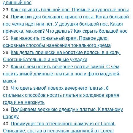
длинный нос
33.
Как скрывать большой нос. Прямые и курносые носы
34.
Прически для большого кривого носа. Когда большой
нос челка идет или нет. У девушки большой нос. Какая
прическа, макияж? Что делать? Как скрыть большой нос
35.
Как наносить тональный крем. Правое дело:
основные способы нанесения тонального крема
36.
Как делать прически на короткие волосы в школу.
Сногсшибательные и модные укладки
37.
Как и с чем носить вечернее платье зимой. С чем
носить зимой длинные платья в пол и фото моделей-
макси
38.
Что одеть зимой поверх вечернего платья. 8
стильных способов носить платья в холодное время
года и не мерзнуть
39.
Подбираем верхнюю одежду к платью. К вязаному
наряду
40.
Преимущество оттеночного шампуня от Loreal.
Описание, состав оттеночных шампуней от Loreal