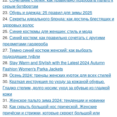
серым ботфортам
23.
Обувь и одежда: 25 правил для зимы 2025
24.
Секреты идеального блонда: как достичь блестящих и
здоровых волос
25.
Синие костюмы для женщин: стиль и мода
26.
Синий костюм: как правильно сочетать с другими
предметами гардероба
27.
Темно синий костюм женский: как выбрать
подходящие туфли
28.
Stay Warm and Stylish with the Latest 2024 Autumn
Fashion Women's Parka Jackets
29.
Осень 2024: тренды женских курток для всех стилей
30.
Краткая инструкция по уходу за кожаной обувью.
Гладко стелим, долго носим: уход за обувью из гладкой
кожи
31.
Женское пальто зима 2024: тенденции и новинки
32.
Как скрыть большой нос прической. Женские
причёски и стрижки, которые скроют большой или