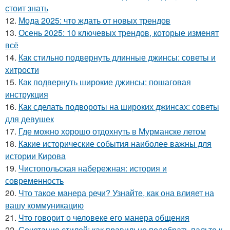
стоит знать
12.
Мода 2025: что ждать от новых трендов
13.
Осень 2025: 10 ключевых трендов, которые изменят
всё
14.
Как стильно подвернуть длинные джинсы: советы и
хитрости
15.
Как подвернуть широкие джинсы: пошаговая
инструкция
16.
Как сделать подвороты на широких джинсах: советы
для девушек
17.
Где можно хорошо отдохнуть в Мурманске летом
18.
Какие исторические события наиболее важны для
истории Кирова
19.
Чистопольская набережная: история и
современность
20.
Что такое манера речи? Узнайте, как она влияет на
вашу коммуникацию
21.
Что говорит о человеке его манера общения
22.
Сочетание стилей: как правильно подобрать пальто к