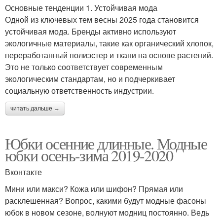
Основные тенденции 1. Устойчивая мода
Одной из ключевых тем весны 2025 года становится
Юбка с сапогами
Юбка из кожи
устойчивая мода. Бренды активно используют
экологичные материалы, такие как органический хлопок,
переработанный полиэстер и ткани на основе растений.
Это не только соответствует современным
Юбка на корпоратив
Кожаные юбки
экологическим стандартам, но и подчеркивает
социальную ответственность индустрии.
читать дальше →
Обувь под макси юбку
Твидовая юбка
Юбки осенние длинные. Модные
юбки осень-зима 2019-2020
Вконтакте
Юбка с чем
Юбка из твида
Мини или макси? Кожа или шифон? Прямая или
расклешенная? Вопрос, какими будут модные фасоны
юбок в новом сезоне, волнуют модниц постоянно. Ведь