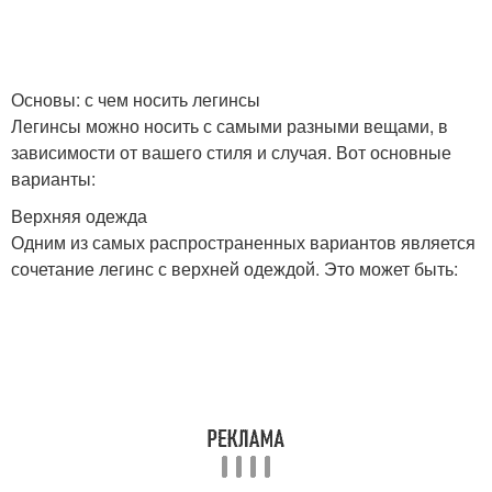
Юбки для полных
Юбки с бантовыми
женщин
складками
Основы: с чем носить легинсы
Легинсы можно носить с самыми разными вещами, в
зависимости от вашего стиля и случая. Вот основные
варианты:
Теплые юбки
Тенденции на юбки
Верхняя одежда
Одним из самых распространенных вариантов является
сочетание легинс с верхней одеждой. Это может быть:
Обувь к длинной юбке
Юбка в зимнее время
Юбка для
Плиссированная юбка
сбалансированности