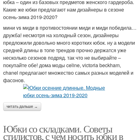
юбка – один из базовых предметов женского гардероба.
Юбка в зимний
Твидовые юбки
Какие же юбки предлагают нам дизайнеры в сезоне
гардероб
осень-зима 2019-2020?
мини vs миди в противостоянии миди и миди победила…
дружба! несмотря на холодный сезон, дизайнеры
Обуви под юбки
Длинное платье
предложили довольно много коротких юбок. ну а модели
средней длины в топе трендов прочно держатся уже
несколько сезонов подряд. так что не выбирайте –
покупайте обе! дома моды celine, victoria beckham,
chanel предлагают множество самых разных моделей и
Шёлковая юбка
фасонов.
читать дальше →
Юбки со складками. Советы
стилистов, с чем носить юбки в