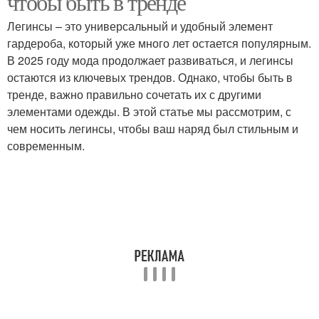
чтобы быть в тренде
Легинсы – это универсальный и удобный элемент
гардероба, который уже много лет остается популярным.
В 2025 году мода продолжает развиваться, и легинсы
Зимние юбки
Юбки со складками
остаются из ключевых трендов. Однако, чтобы быть в
тренде, важно правильно сочетать их с другими
элементами одежды. В этой статье мы рассмотрим, с
чем носить легинсы, чтобы ваш наряд был стильным и
Пышная юбка
Юбка в складку
современным.
Юбки в складку
Стильные юбки
Юбка на треугольной
Тенденции в юбках
кокетке