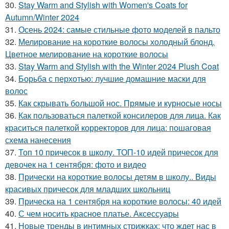
30.
Stay Warm and Stylish with Women's Coats for
Autumn/Winter 2024
31.
Осень 2024: самые стильные фото моделей в пальто
32.
Мелирование на короткие волосы холодный блонд.
Цветное мелирование на короткие волосы
33.
Stay Warm and Stylish with the Winter 2024 Plush Coat
34.
Борьба с перхотью: лучшие домашние маски для
волос
35.
Как скрывать большой нос. Прямые и курносые носы
36.
Как пользоваться палеткой консилеров для лица. Как
краситься палеткой корректоров для лица: пошаговая
схема нанесения
37.
Топ 10 причесок в школу. ТОП-10 идей причесок для
девочек на 1 сентября: фото и видео
38.
Прически на короткие волосы детям в школу.. Виды
красивых причесок для младших школьниц
39.
Прическа на 1 сентября на короткие волосы: 40 идей
40.
С чем носить красное платье. Аксессуары
41.
Новые тренды в интимных стрижках: что ждет нас в