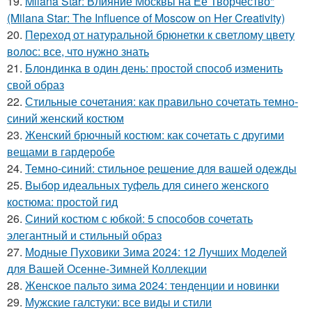
19.
Milana Star: Влияние Москвы на Её Творчество"
(Milana Star: The Influence of Moscow on Her Creativity)
20.
Переход от натуральной брюнетки к светлому цвету
волос: все, что нужно знать
21.
Блондинка в один день: простой способ изменить
свой образ
22.
Стильные сочетания: как правильно сочетать темно-
синий женский костюм
23.
Женский брючный костюм: как сочетать с другими
вещами в гардеробе
24.
Темно-синий: стильное решение для вашей одежды
25.
Выбор идеальных туфель для синего женского
костюма: простой гид
26.
Синий костюм с юбкой: 5 способов сочетать
элегантный и стильный образ
27.
Модные Пуховики Зима 2024: 12 Лучших Моделей
для Вашей Осенне-Зимней Коллекции
28.
Женское пальто зима 2024: тенденции и новинки
29.
Мужские галстуки: все виды и стили