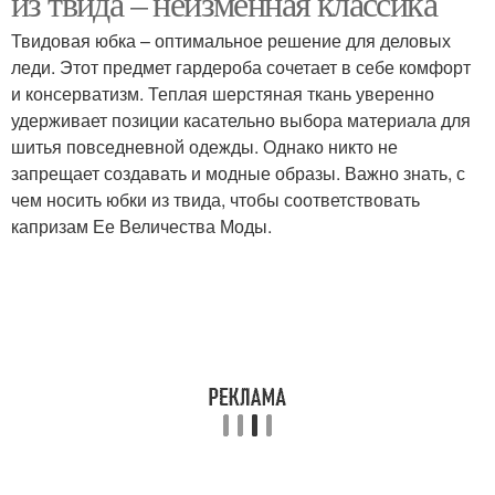
из твида – неизменная классика
Твидовая юбка – оптимальное решение для деловых
леди. Этот предмет гардероба сочетает в себе комфорт
и консерватизм. Теплая шерстяная ткань уверенно
Асимметричная юбка
Юбка с запахом
удерживает позиции касательно выбора материала для
шитья повседневной одежды. Однако никто не
запрещает создавать и модные образы. Важно знать, с
чем носить юбки из твида, чтобы соответствовать
Трендовые юбки
Юбки с запахом
капризам Ее Величества Моды.
Юбка с чем
Юбки из твида
Широкая юбка
Длинные юбки