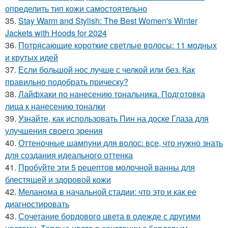
определить тип кожи самостоятельно
35.
Stay Warm and Stylish: The Best Women's Winter
Jackets with Hoods for 2024
36.
Потрясающие короткие светлые волосы: 11 модных
и крутых идей
37.
Если большой нос лучше с челкой или без. Как
правильно подобрать прическу?
38.
Лайфхаки по нанесению тональника. Подготовка
лица к нанесению тоналки
39.
Узнайте, как использовать Пин на доске Глаза для
улучшения своего зрения
40.
Оттеночные шампуни для волос: все, что нужно знать
для создания идеального оттенка
41.
Пробуйте эти 5 рецептов молочной ванны для
блестящей и здоровой кожи
42.
Меланома в начальной стадии: что это и как ее
диагностировать
43.
Сочетание бордового цвета в одежде с другими