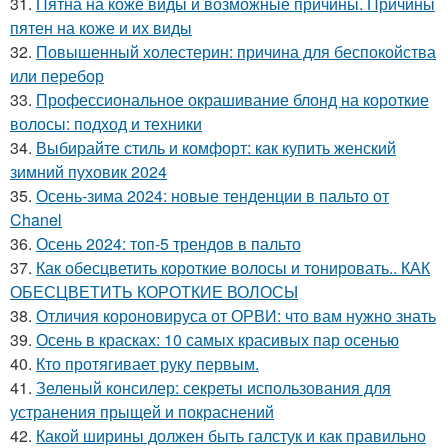
31.
Пятна на коже виды и возможные причины. Причины
пятен на коже и их виды
32.
Повышенный холестерин: причина для беспокойства
или перебор
33.
Профессиональное окрашивание блонд на короткие
волосы: подход и техники
34.
Выбирайте стиль и комфорт: как купить женский
зимний пуховик 2024
35.
Осень-зима 2024: новые тенденции в пальто от
Chanel
36.
Осень 2024: топ-5 трендов в пальто
37.
Как обесцветить короткие волосы и тонировать.. КАК
ОБЕСЦВЕТИТЬ КОРОТКИЕ ВОЛОСЫ
38.
Отличия короновируса от ОРВИ: что вам нужно знать
39.
Осень в красках: 10 самых красивых пар осенью
40.
Кто протягивает руку первым.
41.
Зеленый консилер: секреты использования для
устранения прыщей и покраснений
42.
Какой ширины должен быть галстук и как правильно