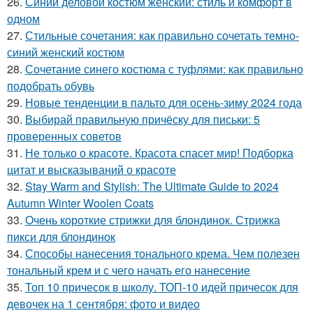
26.
Синий деловой костюм женский: стиль и комфорт в
одном
27.
Стильные сочетания: как правильно сочетать темно-
синий женский костюм
28.
Сочетание синего костюма с туфлями: как правильно
подобрать обувь
29.
Новые тенденции в пальто для осень-зиму 2024 года
30.
Выбирай правильную причёску для письки: 5
проверенных советов
31.
Не только о красоте. Красота спасет мир! Подборка
цитат и высказываний о красоте
32.
Stay Warm and Stylish: The Ultimate Guide to 2024
Autumn Winter Woolen Coats
33.
Очень короткие стрижки для блондинок. Стрижка
пикси для блондинок
34.
Способы нанесения тонального крема. Чем полезен
тональный крем и с чего начать его нанесение
35.
Топ 10 причесок в школу. ТОП-10 идей причесок для
девочек на 1 сентября: фото и видео