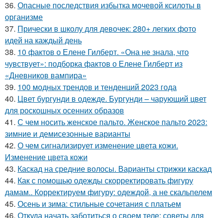
36.
Опасные последствия избытка мочевой ксилоты в
организме
37.
Прически в школу для девочек: 280+ легких фото
идей на каждый день
38.
10 фактов о Елене Гилберт. «Она не знала, что
чувствует»: подборка фактов о Елене Гилберт из
«Дневников вампира»
39.
100 модных трендов и тенденций 2023 года
40.
Цвет бургунди в одежде. Бургунди – чарующий цвет
для роскошных осенних образов
41.
С чем носить женское пальто. Женское пальто 2023:
зимние и демисезонные варианты
42.
О чем сигнализирует изменение цвета кожи.
Изменение цвета кожи
43.
Каскад на средние волосы. Варианты стрижки каскад
44.
Как с помощью одежды скорректировать фигуру
дамам.. Корректируем фигуру: одеждой, а не скальпелем
45.
Осень и зима: стильные сочетания с платьем
46.
Откуда начать заботиться о своем теле: советы для