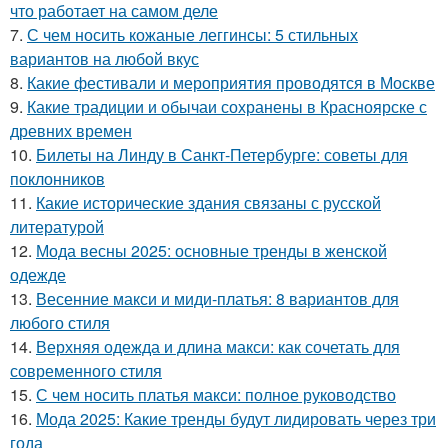
что работает на самом деле
7.
С чем носить кожаные леггинсы: 5 стильных
вариантов на любой вкус
8.
Какие фестивали и мероприятия проводятся в Москве
9.
Какие традиции и обычаи сохранены в Красноярске с
древних времен
10.
Билеты на Линду в Санкт-Петербурге: советы для
поклонников
11.
Какие исторические здания связаны с русской
литературой
12.
Мода весны 2025: основные тренды в женской
одежде
13.
Весенние макси и миди-платья: 8 вариантов для
любого стиля
14.
Верхняя одежда и длина макси: как сочетать для
современного стиля
15.
С чем носить платья макси: полное руководство
16.
Мода 2025: Какие тренды будут лидировать через три
года