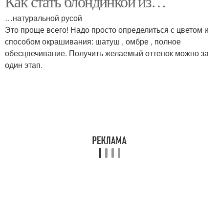
Как стать блондинкой из…
…натуральной русой
Это проще всего! Надо просто определиться с цветом и
Блондинка в домашних
способом окрашивания: шатуш , омбре , полное
Переход из брюнетки
условиях
обесцвечивание. Получить желаемый оттенок можно за
один этап.